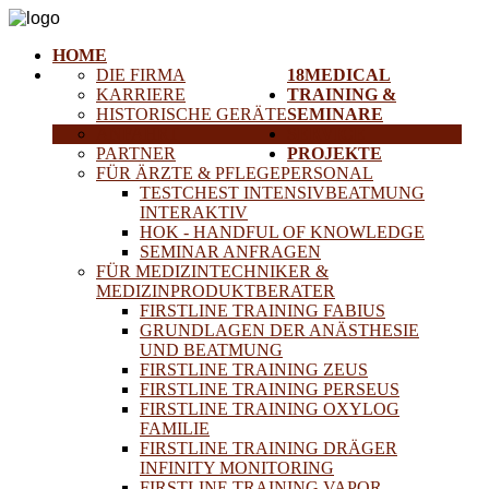
HOME
DIE FIRMA
18MEDICAL
KARRIERE
TRAINING &
HISTORISCHE GERÄTE
SEMINARE
ANFAHRT
SERVICE
PARTNER
PROJEKTE
FÜR ÄRZTE & PFLEGEPERSONAL
TESTCHEST INTENSIVBEATMUNG
INTERAKTIV
HOK - HANDFUL OF KNOWLEDGE
SEMINAR ANFRAGEN
FÜR MEDIZINTECHNIKER &
MEDIZINPRODUKTBERATER
FIRSTLINE TRAINING FABIUS
GRUNDLAGEN DER ANÄSTHESIE
UND BEATMUNG
FIRSTLINE TRAINING ZEUS
FIRSTLINE TRAINING PERSEUS
FIRSTLINE TRAINING OXYLOG
FAMILIE
FIRSTLINE TRAINING DRÄGER
INFINITY MONITORING
FIRSTLINE TRAINING VAPOR