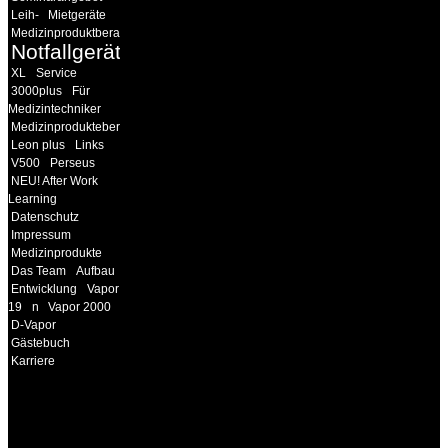
Leih-
Mietgeräte
Medizinproduktberater
Notfallgeräte
XL
Service
3000plus
Für
Medizintechniker
Medizinprodukteberater
Leon plus
Links
V500
Perseus
NEU! After Work
Learning
Datenschutz
Impressum
Medizinprodukte
Das Team
Aufbau
Entwicklung
Vapor
19
n
Vapor 2000
D-Vapor
Gästebuch
Karriere
INFORMATION
Seminare und Trainings