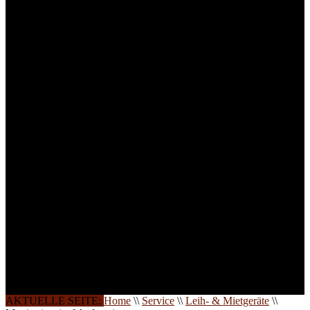
für Anwender von
Medizinprodukten und für
technisches Personal
.
Um Ihnen eine optimale
Arbeitsatmosphäre und
ein Maximum an
Lernerfolg zu garantieren,
ist die Anzahl der
Teilnehmer begrenzt. Auf
Ihren Wunsch richten wir
weitere Termine, Themen
und Seminare für Sie ein.
Gerne schulen wir Sie
auch in
Wochenendkursen, in
Halbtagsschulungen, oder
direkt vor Ort.
Die Qualität unserer
Schulungen ist das
Ergebnis jahrelanger
Erfahrung. Wir geben
diese gerne an Sie weiter.
AKTUELLE SEITE:
Home
\\
Service
\\
Leih- & Mietgeräte
\\