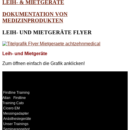
LEIH- & MIETGERÄTE
DOKUMENTATION VON
MEDIZINPRODUKTEN
LEIH-
UND MIETGERÄTE FLYER
Leih- und Mietgeräte
Zum öffnen einfach die Grafik anklicken!
WEITERE
LINKS
Firstline Training
Atlan
Firstline
Training Cato
Cicero EM
Messingadapter
Anästhesiegeräte
Unser Trainings
Seminarangebot