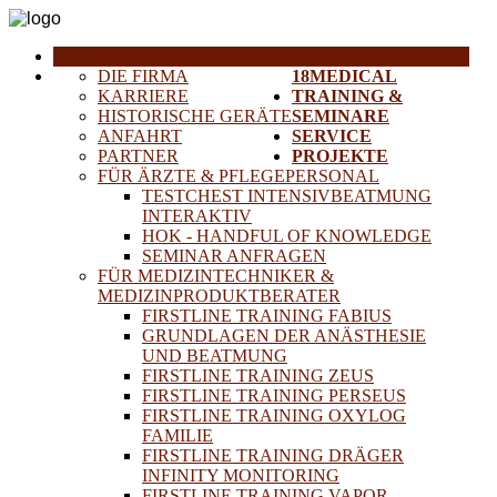
HOME
DIE FIRMA
18MEDICAL
KARRIERE
TRAINING &
HISTORISCHE GERÄTE
SEMINARE
ANFAHRT
SERVICE
PARTNER
PROJEKTE
FÜR ÄRZTE & PFLEGEPERSONAL
TESTCHEST INTENSIVBEATMUNG
INTERAKTIV
HOK - HANDFUL OF KNOWLEDGE
SEMINAR ANFRAGEN
FÜR MEDIZINTECHNIKER &
MEDIZINPRODUKTBERATER
FIRSTLINE TRAINING FABIUS
GRUNDLAGEN DER ANÄSTHESIE
UND BEATMUNG
FIRSTLINE TRAINING ZEUS
FIRSTLINE TRAINING PERSEUS
FIRSTLINE TRAINING OXYLOG
FAMILIE
FIRSTLINE TRAINING DRÄGER
INFINITY MONITORING
FIRSTLINE TRAINING VAPOR