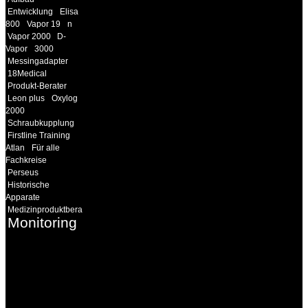
Entwicklung
Elisa
800
Vapor 19
n
Vapor 2000
D-
Vapor
3000
Messingadapter
18Medical
Produkt-Berater
Leon plus
Oxylog
2000
Schraubkupplung
Firstline Training
Atlan
Für alle
Fachkreise
Perseus
Historische
Apparate
Medizinproduktberater
Monitoring
INFORMATION
Seminare und Trainings
für Anwender von
Medizinprodukten und für