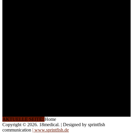
technisches Personal
.
Um Ihnen eine optimale
Arbeitsatmosphäre und
ein Maximum an
Lernerfolg zu garantieren,
ist die Anzahl der
Teilnehmer begrenzt. Auf
Ihren Wunsch richten wir
weitere Termine, Themen
und Seminare für Sie ein.
Gerne schulen wir Sie
auch in
Wochenendkursen, in
Halbtagsschulungen, oder
direkt vor Ort.
Die Qualität unserer
Schulungen ist das
Ergebnis jahrelanger
Erfahrung. Wir geben
diese gerne an Sie weiter.
AKTUELLE SEITE:
Home
Copyright © 2026. 18medical. | Designed by sprintfish
communication
| www.sprintfish.de