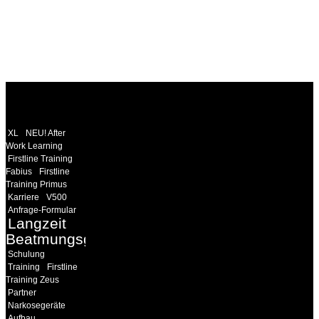
WEITERE
LINKS
XL
NEU! After
Work Learning
Firstline Training
Fabius
Firstline
Training Primus
Karriere
V500
Anfrage-Formular
Langzeit
Beatmungsgeräte
Schulung
Training
Firstline
Training Zeus
Partner
Narkosegeräte
Aufbau