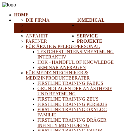
HOME
DIE FIRMA
18MEDICAL
KARRIERE
TRAINING &
HISTORISCHE GERÄTE
SEMINARE
ANFAHRT
SERVICE
PARTNER
PROJEKTE
FÜR ÄRZTE & PFLEGEPERSONAL
TESTCHEST INTENSIVBEATMUNG
INTERAKTIV
HOK - HANDFUL OF KNOWLEDGE
SEMINAR ANFRAGEN
FÜR MEDIZINTECHNIKER &
MEDIZINPRODUKTBERATER
FIRSTLINE TRAINING FABIUS
GRUNDLAGEN DER ANÄSTHESIE
UND BEATMUNG
FIRSTLINE TRAINING ZEUS
FIRSTLINE TRAINING PERSEUS
FIRSTLINE TRAINING OXYLOG
FAMILIE
FIRSTLINE TRAINING DRÄGER
INFINITY MONITORING
FIRSTLINE TRAINING VAPOR