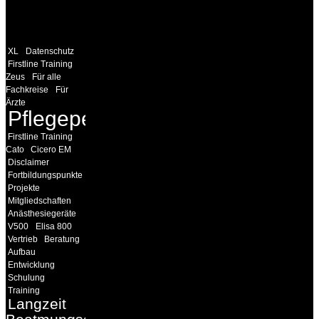
WEITERE
LINKS
XL
Datenschutz
Firstline Training
Zeus
Für alle
Fachkreise
Für
Ärzte
Pflegepersonal
Firstline Training
Cato
Cicero EM
Disclaimer
Fortbildungspunkte
Projekte
Mitgliedschaften
Anästhesiegeräte
V500
Elisa 800
Vertrieb
Beratung
Aufbau
Entwicklung
Schulung
Training
Langzeit