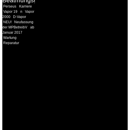
Beatmungsgeräte
Perseus
Karriere
Vapor 19
n
Vapor
2000
D-Vapor
NEU!
Neufassung
der MPBetreibV
ab
Januar 2017
Wartung
Reparatur
INFORMATION
Seminare und Trainings
für Anwender von
Medizinprodukten und für
technisches Personal
.
Um Ihnen eine optimale
Arbeitsatmosphäre und
ein Maximum an
Lernerfolg zu garantieren,
ist die Anzahl der
Teilnehmer begrenzt. Auf
Ihren Wunsch richten wir
weitere Termine, Themen
und Seminare für Sie ein.