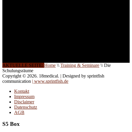
Gerne schulen wir Sie
auch in
Wochenendkursen, in
Halbtagsschulungen, oder
direkt vor Ort.
Die Qualität unserer
Schulungen ist das
Ergebnis jahrelanger
Erfahrung. Wir geben
diese gerne an Sie weiter.
AKTUELLE SEITE:
Home
\\
Training & Seminare
\\
Die
Schulungsräume
Copyright © 2026. 18medical. | Designed by sprintfish
communication
| www.sprintfish.de
Kontakt
Impressum
Disclaimer
Datenschutz
AGB
S5 Box