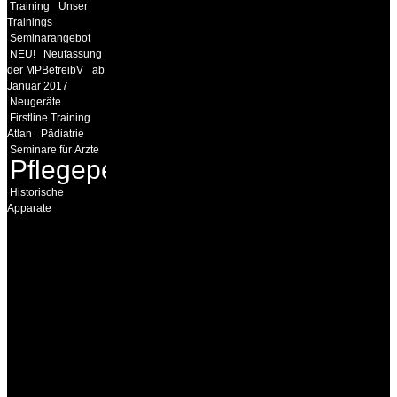
Training
Unser
Trainings
Seminarangebot
NEU!
Neufassung
der MPBetreibV
ab
Januar 2017
Neugeräte
Firstline Training
Atlan
Pädiatrie
Seminare für Ärzte
Pflegepersonal
Historische
Apparate
INFORMATION
Seminare und Trainings
für Anwender von
Medizinprodukten und für
technisches Personal
.
Um Ihnen eine optimale
Arbeitsatmosphäre und
ein Maximum an
Lernerfolg zu garantieren,