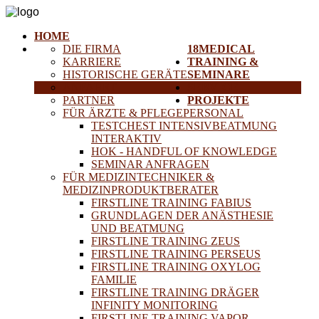
HOME
DIE FIRMA
18MEDICAL
KARRIERE
TRAINING &
HISTORISCHE GERÄTE
SEMINARE
ANFAHRT
SERVICE
PARTNER
PROJEKTE
FÜR ÄRZTE & PFLEGEPERSONAL
TESTCHEST INTENSIVBEATMUNG
INTERAKTIV
HOK - HANDFUL OF KNOWLEDGE
SEMINAR ANFRAGEN
FÜR MEDIZINTECHNIKER &
MEDIZINPRODUKTBERATER
FIRSTLINE TRAINING FABIUS
GRUNDLAGEN DER ANÄSTHESIE
UND BEATMUNG
FIRSTLINE TRAINING ZEUS
FIRSTLINE TRAINING PERSEUS
FIRSTLINE TRAINING OXYLOG
FAMILIE
FIRSTLINE TRAINING DRÄGER
INFINITY MONITORING
FIRSTLINE TRAINING VAPOR