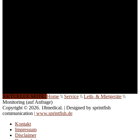
ist die Anzahl der
Teilnehmer begrenzt. Auf
Ihren Wunsch richten wir
weitere Termine, Themen
und Seminare für Sie ein.
Gerne schulen wir Sie
auch in
Wochenendkursen, in
Halbtagsschulungen, oder
direkt vor Ort.
Die Qualität unserer
Schulungen ist das
Ergebnis jahrelanger
Erfahrung. Wir geben
diese gerne an Sie weiter.
AKTUELLE SEITE:
Home
\\
Service
\\
Leih- & Mietgeräte
\\
Monitoring (auf Anfrage)
Copyright © 2026. 18medical. | Designed by sprintfish
communication
| www.sprintfish.de
Kontakt
Impressum
Disclaimer