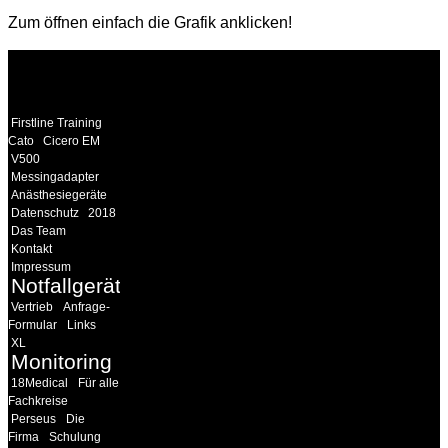
Zum öffnen einfach die Grafik anklicken!
WEITERE
LINKS
Firstline Training
Cato
Cicero EM
V500
Messingadapter
Anästhesiegeräte
Datenschutz
2018
Das Team
Kontakt
Impressum
Notfallgeräte
Vertrieb
Anfrage-
Formular
Links
XL
Monitoring
18Medical
Für alle
Fachkreise
Perseus
Die
Firma
Schulung