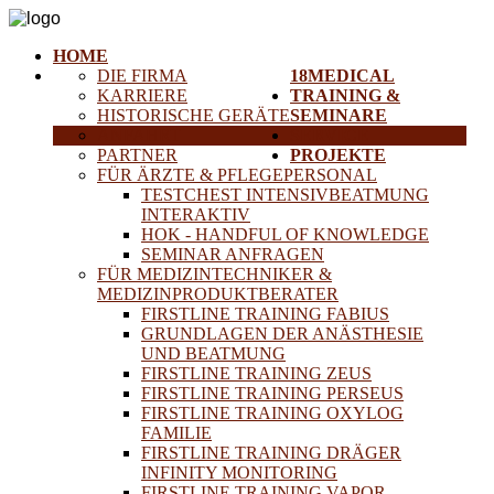
HOME
DIE FIRMA
18MEDICAL
KARRIERE
TRAINING &
HISTORISCHE GERÄTE
SEMINARE
ANFAHRT
SERVICE
PARTNER
PROJEKTE
FÜR ÄRZTE & PFLEGEPERSONAL
TESTCHEST INTENSIVBEATMUNG
INTERAKTIV
HOK - HANDFUL OF KNOWLEDGE
SEMINAR ANFRAGEN
FÜR MEDIZINTECHNIKER &
MEDIZINPRODUKTBERATER
FIRSTLINE TRAINING FABIUS
GRUNDLAGEN DER ANÄSTHESIE
UND BEATMUNG
FIRSTLINE TRAINING ZEUS
FIRSTLINE TRAINING PERSEUS
FIRSTLINE TRAINING OXYLOG
FAMILIE
FIRSTLINE TRAINING DRÄGER
INFINITY MONITORING
FIRSTLINE TRAINING VAPOR