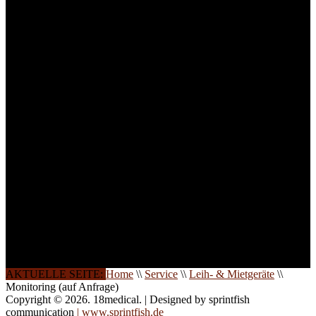
Um Ihnen eine optimale
Arbeitsatmosphäre und
ein Maximum an
Lernerfolg zu garantieren,
ist die Anzahl der
Teilnehmer begrenzt. Auf
Ihren Wunsch richten wir
weitere Termine, Themen
und Seminare für Sie ein.
Gerne schulen wir Sie
auch in
Wochenendkursen, in
Halbtagsschulungen, oder
direkt vor Ort.
Die Qualität unserer
Schulungen ist das
Ergebnis jahrelanger
Erfahrung. Wir geben
diese gerne an Sie weiter.
AKTUELLE SEITE:
Home
\\
Service
\\
Leih- & Mietgeräte
\\
Monitoring (auf Anfrage)
Copyright © 2026. 18medical. | Designed by sprintfish
communication
| www.sprintfish.de