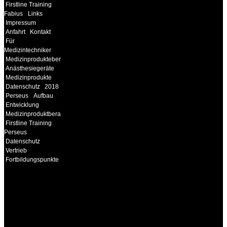
Firstline Training
Fabius
Links
Impressum
Anfahrt
Kontakt
Für
Medizintechniker
Medizinprodukteberater
Anästhesiegeräte
Medizinprodukte
Datenschutz
2018
Perseus
Aufbau
Entwicklung
Medizinproduktberater
Firstline Training
Perseus
Datenschutz
Vertrieb
Fortbildungspunkte
INFORMATION
Seminare und Trainings
für Anwender von
Medizinprodukten und für
technisches Personal
.