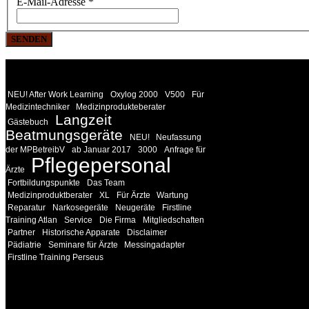
E-Mail-Adresse
*
SENDEN
WEITERE
LINKS
NEU! After Work Learning
Oxylog 2000
V500
Für
Medizintechniker
Medizinprodukteberater
Langzeit
Gästebuch
Beatmungsgeräte
NEU!
Neufassung
der MPBetreibV
ab Januar 2017
3000
Anfrage für
Pflegepersonal
Ärzte
Fortbildungspunkte
Das Team
Medizinproduktberater
XL
Für Ärzte
Wartung
Reparatur
Narkosegeräte
Neugeräte
Firstline
Training Atlan
Service
Die Firma
Mitgliedschaften
Partner
Historische Apparate
Disclaimer
Pädiatrie
Seminare für Ärzte
Messingadapter
Firstline Training Perseus
INFORMATION