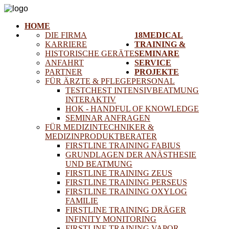
HOME
DIE FIRMA
18MEDICAL
KARRIERE
TRAINING &
HISTORISCHE GERÄTE
SEMINARE
ANFAHRT
SERVICE
PARTNER
PROJEKTE
FÜR ÄRZTE & PFLEGEPERSONAL
TESTCHEST INTENSIVBEATMUNG
INTERAKTIV
HOK - HANDFUL OF KNOWLEDGE
SEMINAR ANFRAGEN
FÜR MEDIZINTECHNIKER &
MEDIZINPRODUKTBERATER
FIRSTLINE TRAINING FABIUS
GRUNDLAGEN DER ANÄSTHESIE
UND BEATMUNG
FIRSTLINE TRAINING ZEUS
FIRSTLINE TRAINING PERSEUS
FIRSTLINE TRAINING OXYLOG
FAMILIE
FIRSTLINE TRAINING DRÄGER
INFINITY MONITORING
FIRSTLINE TRAINING VAPOR