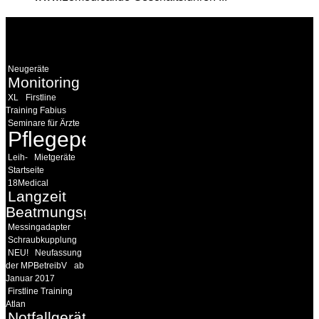
WEITERE
LINKS
Neugeräte
Monitoring
XL
Firstline
Training Fabius
Seminare für Ärzte
Pflegepersonal
Leih-
Mietgeräte
Startseite
18Medical
Langzeit
Beatmungsgeräte
Messingadapter
Schraubkupplung
NEU!
Neufassung
der MPBetreibV
ab
Januar 2017
Firstline Training
Atlan
Notfallgeräte