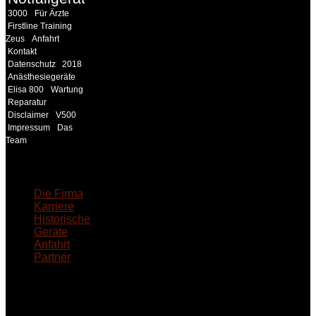
3000
Für Ärzte
Firstline Training
Zeus
Anfahrt
Kontakt
Datenschutz
2018
Anästhesiegeräte
Elisa 800
Wartung
Reparatur
Disclaimer
V500
Impressum
Das
Team
18MEDICAL
Die Firma
Karriere
Historische
Geräte
Anfahrt
Partner
INFORMATION
Seminare und Trainings