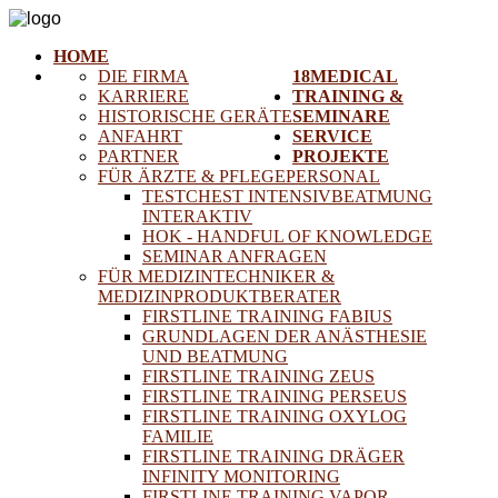
HOME
DIE FIRMA
18MEDICAL
KARRIERE
TRAINING &
HISTORISCHE GERÄTE
SEMINARE
ANFAHRT
SERVICE
PARTNER
PROJEKTE
FÜR ÄRZTE & PFLEGEPERSONAL
TESTCHEST INTENSIVBEATMUNG
INTERAKTIV
HOK - HANDFUL OF KNOWLEDGE
SEMINAR ANFRAGEN
FÜR MEDIZINTECHNIKER &
MEDIZINPRODUKTBERATER
FIRSTLINE TRAINING FABIUS
GRUNDLAGEN DER ANÄSTHESIE
UND BEATMUNG
FIRSTLINE TRAINING ZEUS
FIRSTLINE TRAINING PERSEUS
FIRSTLINE TRAINING OXYLOG
FAMILIE
FIRSTLINE TRAINING DRÄGER
INFINITY MONITORING
FIRSTLINE TRAINING VAPOR