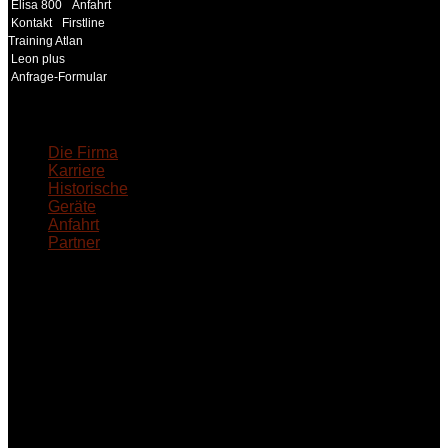
Elisa 800
Anfahrt
Kontakt
Firstline
Training Atlan
Leon plus
Anfrage-Formular
18MEDICAL
Die Firma
Karriere
Historische
Geräte
Anfahrt
Partner
INFORMATION
Seminare und Trainings
für Anwender von
Medizinprodukten und für
technisches Personal
.
Um Ihnen eine optimale
Arbeitsatmosphäre und
ein Maximum an
Lernerfolg zu garantieren,