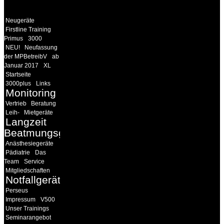
LINKS
Neugeräte
Firstline Training
Primus
3000
NEU!
Neufassung
der MPBetreibV
ab
Januar 2017
XL
Startseite
3000plus
Links
Monitoring
Vertrieb
Beratung
Leih-
Mietgeräte
Langzeit
Beatmungsgeräte
Anästhesiegeräte
Pädiatrie
Das
Team
Service
Mitgliedschaften
Notfallgeräte
Perseus
Impressum
V500
Unser Trainings
Seminarangebot