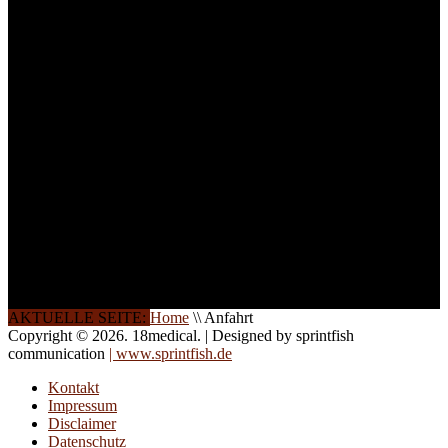
ist die Anzahl der
Teilnehmer begrenzt. Auf
Ihren Wunsch richten wir
weitere Termine, Themen
und Seminare für Sie ein.
Gerne schulen wir Sie
auch in
Wochenendkursen, in
Halbtagsschulungen, oder
direkt vor Ort.
Die Qualität unserer
Schulungen ist das
Ergebnis jahrelanger
Erfahrung. Wir geben
diese gerne an Sie weiter.
AKTUELLE SEITE:
Home
\\
Anfahrt
Copyright © 2026. 18medical. | Designed by sprintfish
communication
| www.sprintfish.de
Kontakt
Impressum
Disclaimer
Datenschutz