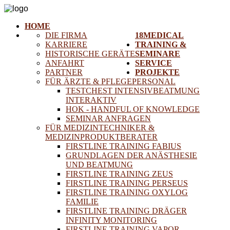
HOME
DIE FIRMA
18MEDICAL
KARRIERE
TRAINING &
HISTORISCHE GERÄTE
SEMINARE
ANFAHRT
SERVICE
PARTNER
PROJEKTE
FÜR ÄRZTE & PFLEGEPERSONAL
TESTCHEST INTENSIVBEATMUNG
INTERAKTIV
HOK - HANDFUL OF KNOWLEDGE
SEMINAR ANFRAGEN
FÜR MEDIZINTECHNIKER &
MEDIZINPRODUKTBERATER
FIRSTLINE TRAINING FABIUS
GRUNDLAGEN DER ANÄSTHESIE
UND BEATMUNG
FIRSTLINE TRAINING ZEUS
FIRSTLINE TRAINING PERSEUS
FIRSTLINE TRAINING OXYLOG
FAMILIE
FIRSTLINE TRAINING DRÄGER
INFINITY MONITORING
FIRSTLINE TRAINING VAPOR