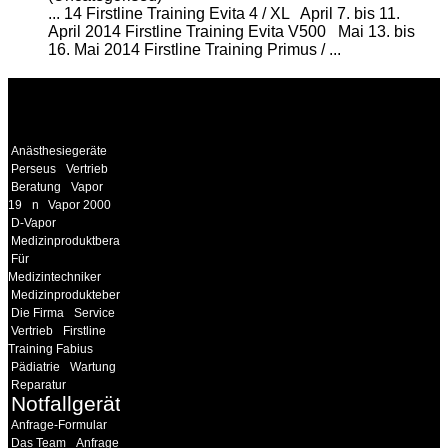
... 14 Firstline Training Evita 4 / XL April 7. bis 11.
April 2014 Firstline Training Evita V500 Mai 13. bis
16. Mai 2014
Firstline Training Primus
/ ...
WEITERE
LINKS
Anästhesiegeräte
Perseus
Vertrieb
Beratung
Vapor
19
n
Vapor 2000
D-Vapor
Medizinproduktberater
Für
Medizintechniker
Medizinprodukteberater
Die Firma
Service
Vertrieb
Firstline
Training Fabius
Pädiatrie
Wartung
Reparatur
Notfallgeräte
Anfrage-Formular
Das Team
Anfrage