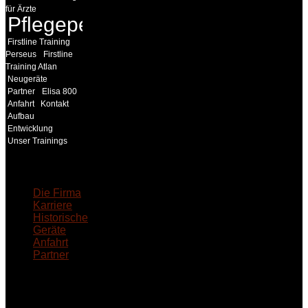
für Ärzte
Pflegepersonal
Firstline Training
Perseus
Firstline
Training Atlan
Neugeräte
Partner
Elisa 800
Anfahrt
Kontakt
Aufbau
Entwicklung
Unser Trainings
18MEDICAL
Die Firma
Karriere
Historische
Geräte
Anfahrt
Partner
INFORMATION