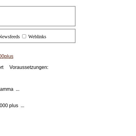
Newsfeeds
Weblinks
000plus
pport Voraussetzungen:
 Gamma ...
00 plus ...