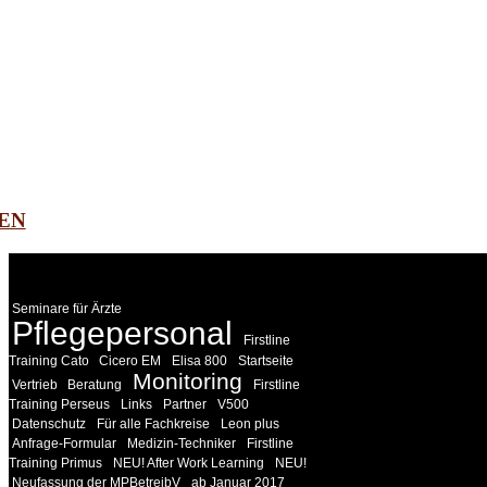
EN
WEITERE
LINKS
Seminare für Ärzte
Pflegepersonal
Firstline
Training Cato
Cicero EM
Elisa 800
Startseite
Monitoring
Vertrieb
Beratung
Firstline
Training Perseus
Links
Partner
V500
Datenschutz
Für alle Fachkreise
Leon plus
Anfrage-Formular
Medizin-Techniker
Firstline
Training Primus
NEU! After Work Learning
NEU!
Neufassung der MPBetreibV
ab Januar 2017