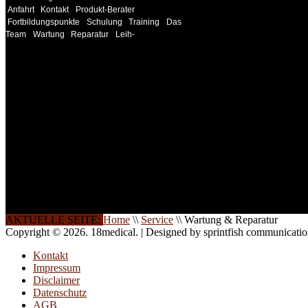
Anfahrt
Kontakt
Produkt-Berater
Fortbildungspunkte
Schulung
Training
Das
Team
Wartung
Reparatur
Leih-
INFORMATION
Seminare und Trainings für Anwender von Medizinprodukten u
technisches Personal
.
Um Ihnen eine optimale Arbeitsatmosphäre und ein Maximum
Lernerfolg zu garantieren, ist die Anzahl der Teilnehmer begren
Ihren Wunsch richten wir weitere Termine, Themen und Semin
Sie ein. Gerne schulen wir Sie auch in Wochenendkursen, in
Halbtagsschulungen, oder direkt vor Ort.
Die Qualität unserer Schulungen ist das Ergebnis jahrelanger
Erfahrung. Wir geben diese gerne an Sie weiter.
AKTUELLE SEITE:
Home
\\
Service
\\
Wartung & Reparatur
Copyright © 2026. 18medical. | Designed by sprintfish communicati
Kontakt
Impressum
Disclaimer
Datenschutz
AGB