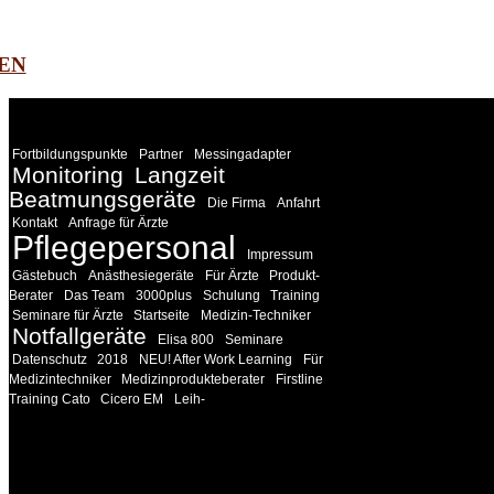
EN
WEITERE
LINKS
Fortbildungspunkte
Partner
Messingadapter
Monitoring
Langzeit
Beatmungsgeräte
Die Firma
Anfahrt
Kontakt
Anfrage für Ärzte
Pflegepersonal
Impressum
Gästebuch
Anästhesiegeräte
Für Ärzte
Produkt-
Berater
Das Team
3000plus
Schulung
Training
Seminare für Ärzte
Startseite
Medizin-Techniker
Notfallgeräte
Elisa 800
Seminare
Datenschutz
2018
NEU! After Work Learning
Für
Medizintechniker
Medizinprodukteberater
Firstline
Training Cato
Cicero EM
Leih-
INFORMATION
Seminare und Trainings für Anwender von Medizinprodukten u