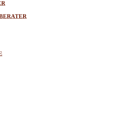
ER
BERATER
E