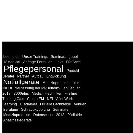
WEITERE
LINKS
Leon plus
Unser Trainings
Seminarangebot
18Medical
Anfrage-Formular
Links
Für Ärzte
Pflegepersonal
Produkt-
Berater
Partner
Aufbau
Entwicklung
Notfallgeräte
Medizinproduktberater
NEU!
Neufassung der MPBetreibV
ab Januar
2017
3000plus
Medizin-Techniker
Firstline
Training Cato
Cicero EM
NEU! After Work
Learning
Disclaimer
Für alle Fachkreise
Vertrieb
Beratung
Schraubkupplung
Seminare
Medizinprodukte
Datenschutz
2018
Pädiatrie
Anästhesiegeräte
INFORMATION