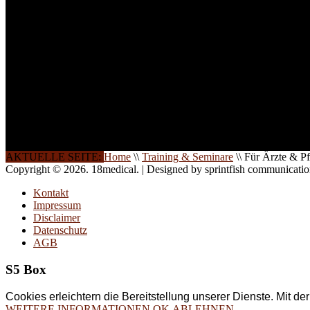
Seminare und Trainings für Anwender von Medizinprodukten u
technisches Personal
.
Um Ihnen eine optimale Arbeitsatmosphäre und ein Maximum
Lernerfolg zu garantieren, ist die Anzahl der Teilnehmer begren
Ihren Wunsch richten wir weitere Termine, Themen und Semin
Sie ein. Gerne schulen wir Sie auch in Wochenendkursen, in
Halbtagsschulungen, oder direkt vor Ort.
Die Qualität unserer Schulungen ist das Ergebnis jahrelanger
Erfahrung. Wir geben diese gerne an Sie weiter.
AKTUELLE SEITE:
Home
\\
Training & Seminare
\\
Für Ärzte & Pf
Copyright © 2026. 18medical. | Designed by sprintfish communicati
Kontakt
Impressum
Disclaimer
Datenschutz
AGB
S5 Box
Cookies erleichtern die Bereitstellung unserer Dienste. Mit d
WEITERE INFORMATIONEN
OK
ABLEHNEN