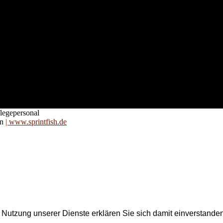
nd für
 an
zt. Auf
are für
legepersonal
on
| www.sprintfish.de
er Nutzung unserer Dienste erklären Sie sich damit einverstand