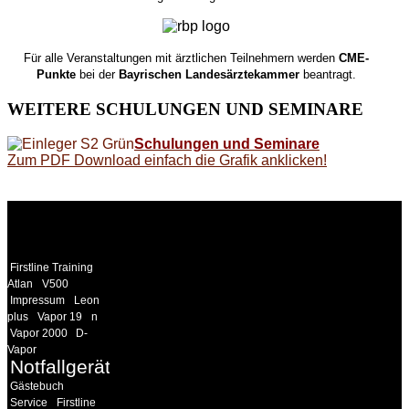
Für alle Veranstaltungen mit ärztlichen Teilnehmern werden
CME-
Punkte
bei der
Bayrischen Landesärztekammer
beantragt.
WEITERE
SCHULUNGEN UND SEMINARE
Schulungen und Seminare
Zum PDF Download einfach die Grafik anklicken!
WEITERE
LINKS
Firstline Training
Atlan
V500
Impressum
Leon
plus
Vapor 19
n
Vapor 2000
D-
Vapor
Notfallgeräte
Gästebuch
Service
Firstline