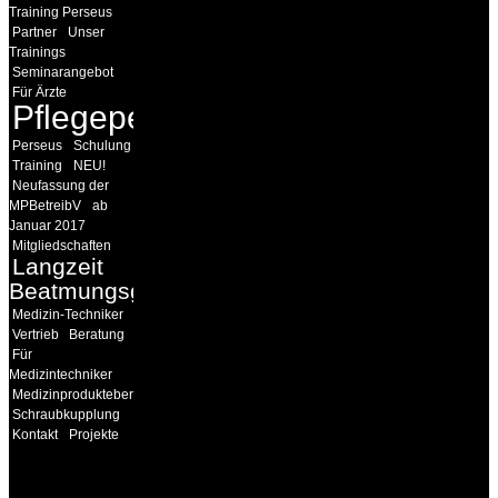
Training Perseus
Partner
Unser
Trainings
Seminarangebot
Für Ärzte
Pflegepersonal
Perseus
Schulung
Training
NEU!
Neufassung der
MPBetreibV
ab
Januar 2017
Mitgliedschaften
Langzeit
Beatmungsgeräte
Medizin-Techniker
Vertrieb
Beratung
Für
Medizintechniker
Medizinprodukteberater
Schraubkupplung
Kontakt
Projekte
INFORMATION