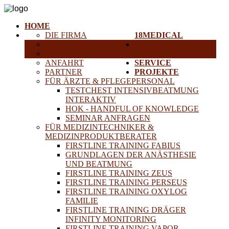
HOME
DIE FIRMA
18MEDICAL
KARRIERE
TRAINING &
HISTORISCHE GERÄTE
SEMINARE
ANFAHRT
SERVICE
PARTNER
PROJEKTE
FÜR ÄRZTE & PFLEGEPERSONAL
TESTCHEST INTENSIVBEATMUNG
INTERAKTIV
HOK - HANDFUL OF KNOWLEDGE
SEMINAR ANFRAGEN
FÜR MEDIZINTECHNIKER &
MEDIZINPRODUKTBERATER
FIRSTLINE TRAINING FABIUS
GRUNDLAGEN DER ANÄSTHESIE
UND BEATMUNG
FIRSTLINE TRAINING ZEUS
FIRSTLINE TRAINING PERSEUS
FIRSTLINE TRAINING OXYLOG
FAMILIE
FIRSTLINE TRAINING DRÄGER
INFINITY MONITORING
FIRSTLINE TRAINING VAPOR