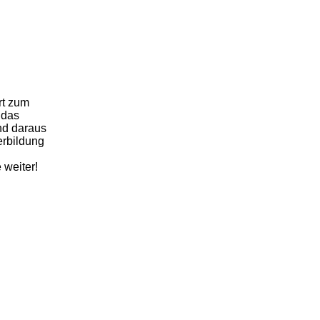
rt zum
 das
nd daraus
erbildung
 weiter!