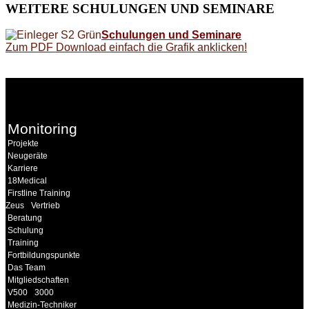
WEITERE
SCHULUNGEN UND SEMINARE
Schulungen und Seminare
Zum PDF Download einfach die Grafik anklicken!
WEITERE
LINKS
Monitoring
Projekte
Neugeräte
Karriere
18Medical
Firstline Training
Zeus
Vertrieb
Beratung
Schulung
Training
Fortbildungspunkte
Das Team
Mitgliedschaften
V500
3000
Medizin-Techniker