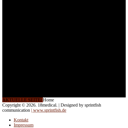
ein Maximum an
Lernerfolg zu garantieren,
ist die Anzahl der
Teilnehmer begrenzt. Auf
Ihren Wunsch richten wir
weitere Termine, Themen
und Seminare für Sie ein.
Gerne schulen wir Sie
auch in
Wochenendkursen, in
Halbtagsschulungen, oder
direkt vor Ort.
Die Qualität unserer
Schulungen ist das
Ergebnis jahrelanger
Erfahrung. Wir geben
diese gerne an Sie weiter.
AKTUELLE SEITE:
Home
Copyright © 2026. 18medical. | Designed by sprintfish
communication
| www.sprintfish.de
Kontakt
Impressum