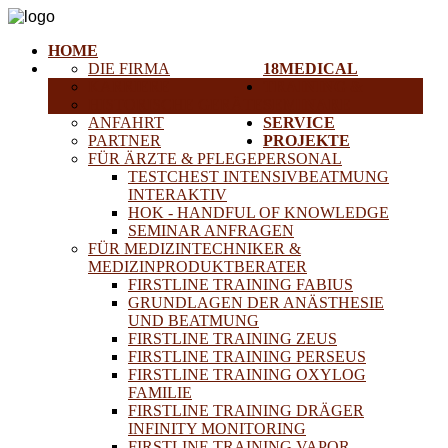
HOME
DIE FIRMA
18MEDICAL
KARRIERE
TRAINING &
HISTORISCHE GERÄTE
SEMINARE
ANFAHRT
SERVICE
PARTNER
PROJEKTE
FÜR ÄRZTE & PFLEGEPERSONAL
TESTCHEST INTENSIVBEATMUNG
INTERAKTIV
HOK - HANDFUL OF KNOWLEDGE
SEMINAR ANFRAGEN
FÜR MEDIZINTECHNIKER &
MEDIZINPRODUKTBERATER
FIRSTLINE TRAINING FABIUS
GRUNDLAGEN DER ANÄSTHESIE
UND BEATMUNG
FIRSTLINE TRAINING ZEUS
FIRSTLINE TRAINING PERSEUS
FIRSTLINE TRAINING OXYLOG
FAMILIE
FIRSTLINE TRAINING DRÄGER
INFINITY MONITORING
FIRSTLINE TRAINING VAPOR