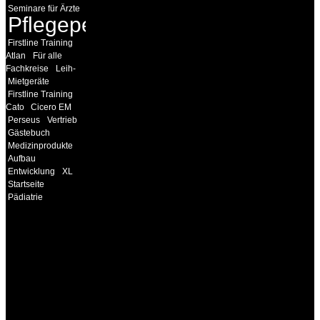
Seminare für Ärzte
Pflegepersonal
Firstline Training
Atlan
Für alle
Fachkreise
Leih-
Mietgeräte
Firstline Training
Cato
Cicero EM
Perseus
Vertrieb
Gästebuch
Medizinprodukte
Aufbau
Entwicklung
XL
Startseite
Pädiatrie
INFORMATION
Seminare und Trainings
für Anwender von
Medizinprodukten und für
technisches Personal
.
Um Ihnen eine optimale
Arbeitsatmosphäre und