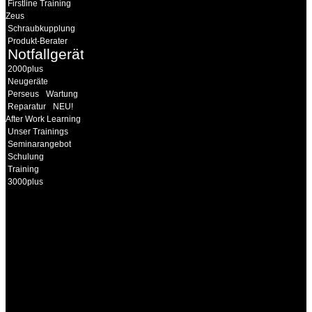
Firstline Training
Zeus
Schraubkupplung
Produkt-Berater
Notfallgeräte
2000plus
Neugeräte
Perseus
Wartung
Reparatur
NEU!
After Work Learning
Unser Trainings
Seminarangebot
Schulung
Training
3000plus
INFORMATION
Seminare und Trainings
für Anwender von
Medizinprodukten und für
technisches Personal
.
Um Ihnen eine optimale
Arbeitsatmosphäre und
ein Maximum an