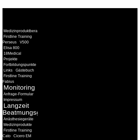
WEITERE
LINKS
Medizinproduktberater
Firstline Training
Perseus
V500
Elisa 800
18Medical
Projekte
Fortbildungspunkte
Links
Gästebuch
Firstline Training
Fabius
Monitoring
Anfrage-Formular
Impressum
Langzeit
Beatmungsgeräte
Anästhesiegeräte
Medizinprodukte
Firstline Training
Cato
Cicero EM