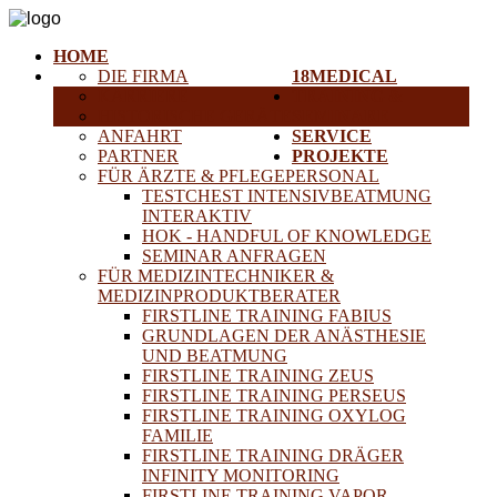
HOME
DIE FIRMA
18MEDICAL
KARRIERE
TRAINING &
HISTORISCHE GERÄTE
SEMINARE
ANFAHRT
SERVICE
PARTNER
PROJEKTE
FÜR ÄRZTE & PFLEGEPERSONAL
TESTCHEST INTENSIVBEATMUNG
INTERAKTIV
HOK - HANDFUL OF KNOWLEDGE
SEMINAR ANFRAGEN
FÜR MEDIZINTECHNIKER &
MEDIZINPRODUKTBERATER
FIRSTLINE TRAINING FABIUS
GRUNDLAGEN DER ANÄSTHESIE
UND BEATMUNG
FIRSTLINE TRAINING ZEUS
FIRSTLINE TRAINING PERSEUS
FIRSTLINE TRAINING OXYLOG
FAMILIE
FIRSTLINE TRAINING DRÄGER
INFINITY MONITORING
FIRSTLINE TRAINING VAPOR