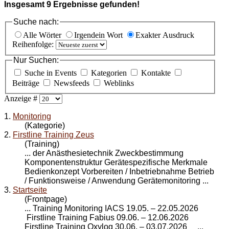
Insgesamt
9
Ergebnisse gefunden!
Suche nach:
Alle Wörter
Irgendein Wort
Exakter Ausdruck
Reihenfolge:
Nur Suchen:
Suche in Events
Kategorien
Kontakte
Beiträge
Newsfeeds
Weblinks
Anzeige #
1.
Monitoring
(Kategorie)
2.
Firstline Training Zeus
(Training)
... der Anästhesietechnik Zweckbestimmung
Komponentenstruktur Gerätespezifische Merkmale
Bedienkonzept Vorbereiten / Inbetriebnahme Betrieb
/ Funktionsweise / Anwendung Geräte
monitoring
...
3.
Startseite
(Frontpage)
... Training
Monitoring
IACS 19.05. – 22.05.2026
Firstline Training Fabius 09.06. – 12.06.2026
Firstline Training Oxylog 30.06. – 03.07.2026 ...