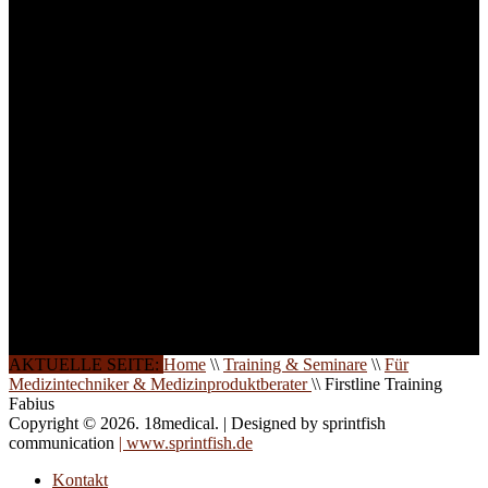
Lernerfolg zu garantieren,
ist die Anzahl der
Teilnehmer begrenzt. Auf
Ihren Wunsch richten wir
weitere Termine, Themen
und Seminare für Sie ein.
Gerne schulen wir Sie
auch in
Wochenendkursen, in
Halbtagsschulungen, oder
direkt vor Ort.
Die Qualität unserer
Schulungen ist das
Ergebnis jahrelanger
Erfahrung. Wir geben
diese gerne an Sie weiter.
AKTUELLE SEITE:
Home
\\
Training & Seminare
\\
Für
Medizintechniker & Medizinproduktberater
\\
Firstline Training
Fabius
Copyright © 2026. 18medical. | Designed by sprintfish
communication
| www.sprintfish.de
Kontakt