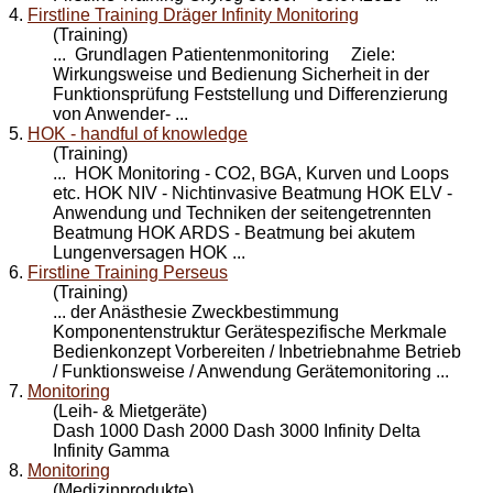
4.
Firstline Training Dräger Infinity Monitoring
(Training)
... Grundlagen Patienten
monitoring
Ziele:
Wirkungsweise und Bedienung Sicherheit in der
Funktionsprüfung Feststellung und Differenzierung
von Anwender- ...
5.
HOK - handful of knowledge
(Training)
... HOK
Monitoring
- CO2, BGA, Kurven und Loops
etc. HOK NIV - Nichtinvasive Beatmung HOK ELV -
Anwendung und Techniken der seitengetrennten
Beatmung HOK ARDS - Beatmung bei akutem
Lungenversagen HOK ...
6.
Firstline Training Perseus
(Training)
... der Anästhesie Zweckbestimmung
Komponentenstruktur Gerätespezifische Merkmale
Bedienkonzept Vorbereiten / Inbetriebnahme Betrieb
/ Funktionsweise / Anwendung Geräte
monitoring
...
7.
Monitoring
(Leih- & Mietgeräte)
Dash 1000 Dash 2000 Dash 3000 Infinity Delta
Infinity Gamma
8.
Monitoring
(Medizinprodukte)