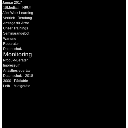
Januar 2017
18Medical
NEU!
After Work Learning
Vertrieb
Beratung
Anfrage für Ärzte
Unser Trainings
Seminarangebot
Wartung
Reparatur
Datenschutz
Monitoring
Produkt-Berater
Impressum
Anästhesiegeräte
Datenschutz
2018
3000
Pädiatrie
Leih-
Mietgeräte
INFORMATION
Seminare und Trainings
für Anwender von
Medizinprodukten und für
technisches Personal
.