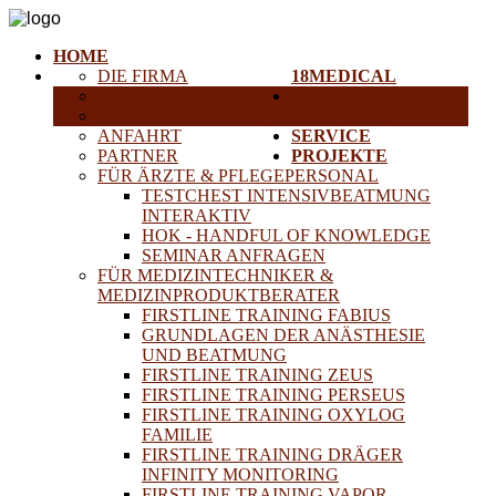
HOME
DIE FIRMA
18MEDICAL
KARRIERE
TRAINING &
HISTORISCHE GERÄTE
SEMINARE
ANFAHRT
SERVICE
PARTNER
PROJEKTE
FÜR ÄRZTE & PFLEGEPERSONAL
TESTCHEST INTENSIVBEATMUNG
INTERAKTIV
HOK - HANDFUL OF KNOWLEDGE
SEMINAR ANFRAGEN
FÜR MEDIZINTECHNIKER &
MEDIZINPRODUKTBERATER
FIRSTLINE TRAINING FABIUS
GRUNDLAGEN DER ANÄSTHESIE
UND BEATMUNG
FIRSTLINE TRAINING ZEUS
FIRSTLINE TRAINING PERSEUS
FIRSTLINE TRAINING OXYLOG
FAMILIE
FIRSTLINE TRAINING DRÄGER
INFINITY MONITORING
FIRSTLINE TRAINING VAPOR