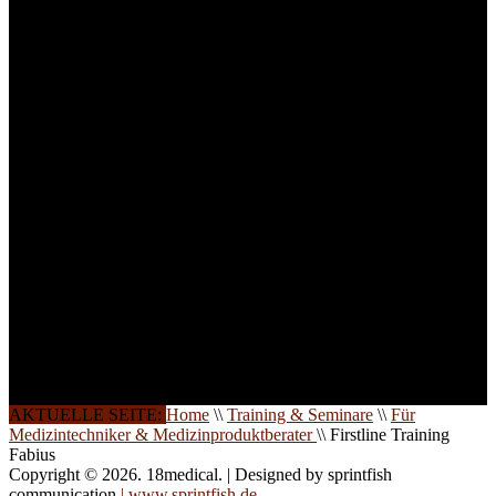
Um Ihnen eine optimale
Arbeitsatmosphäre und
ein Maximum an
Lernerfolg zu garantieren,
ist die Anzahl der
Teilnehmer begrenzt. Auf
Ihren Wunsch richten wir
weitere Termine, Themen
und Seminare für Sie ein.
Gerne schulen wir Sie
auch in
Wochenendkursen, in
Halbtagsschulungen, oder
direkt vor Ort.
Die Qualität unserer
Schulungen ist das
Ergebnis jahrelanger
Erfahrung. Wir geben
diese gerne an Sie weiter.
AKTUELLE SEITE:
Home
\\
Training & Seminare
\\
Für
Medizintechniker & Medizinproduktberater
\\
Firstline Training
Fabius
Copyright © 2026. 18medical. | Designed by sprintfish
communication
| www.sprintfish.de