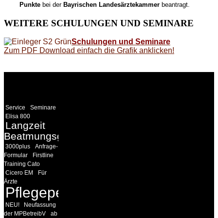
Punkte
bei der
Bayrischen Landesärztekammer
beantragt.
WEITERE
SCHULUNGEN UND SEMINARE
Schulungen und Seminare
Zum PDF Download einfach die Grafik anklicken!
WEITERE
LINKS
Service
Seminare
Elisa 800
Langzeit
Beatmungsgeräte
3000plus
Anfrage-
Formular
Firstline
Training Cato
Cicero EM
Für
Ärzte
Pflegepersonal
NEU!
Neufassung
der MPBetreibV
ab