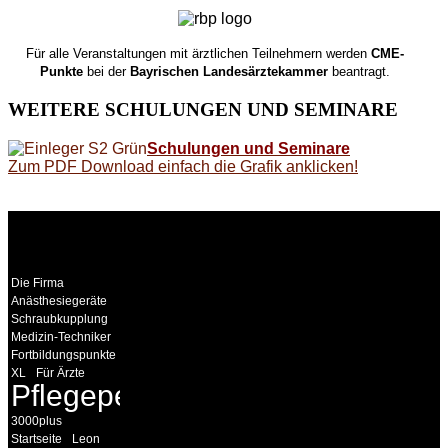
Für alle Veranstaltungen mit ärztlichen Teilnehmern werden
CME-
Punkte
bei der
Bayrischen Landesärztekammer
beantragt.
WEITERE
SCHULUNGEN UND SEMINARE
Schulungen und Seminare
Zum PDF Download einfach die Grafik anklicken!
WEITERE
LINKS
Die Firma
Anästhesiegeräte
Schraubkupplung
Medizin-Techniker
Fortbildungspunkte
XL
Für Ärzte
Pflegepersonal
3000plus
Startseite
Leon