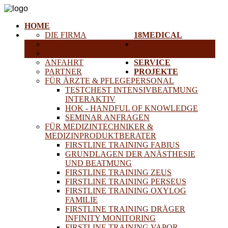
HOME
DIE FIRMA
18MEDICAL
KARRIERE
TRAINING &
HISTORISCHE GERÄTE
SEMINARE
ANFAHRT
SERVICE
PARTNER
PROJEKTE
FÜR ÄRZTE & PFLEGEPERSONAL
TESTCHEST INTENSIVBEATMUNG
INTERAKTIV
HOK - HANDFUL OF KNOWLEDGE
SEMINAR ANFRAGEN
FÜR MEDIZINTECHNIKER &
MEDIZINPRODUKTBERATER
FIRSTLINE TRAINING FABIUS
GRUNDLAGEN DER ANÄSTHESIE
UND BEATMUNG
FIRSTLINE TRAINING ZEUS
FIRSTLINE TRAINING PERSEUS
FIRSTLINE TRAINING OXYLOG
FAMILIE
FIRSTLINE TRAINING DRÄGER
INFINITY MONITORING
FIRSTLINE TRAINING VAPOR