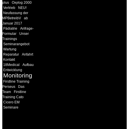
plus
Oxylog 2000
Vertrieb
NEU!
Neufassung der
MPBetreibV
ab
Januar 2017
Pädiatrie
Anfrage-
Formular
Unser
Trainings
Seminarangebot
Wartung
Reparatur
Anfahrt
Kontakt
18Medical
Aufbau
Entwicklung
Monitoring
Firstline Training
Perseus
Das
Team
Firstline
Training Cato
Cicero EM
Seminare
INFORMATION