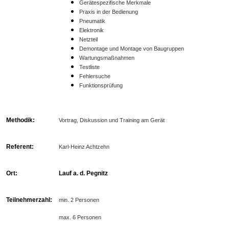
Gerätespezifische Merkmale
Praxis in der Bedienung
Pneumatik
Elektronik
Netzteil
Demontage und Montage von Baugruppen
Wartungsmaßnahmen
Testliste
Fehlersuche
Funktionsprüfung
Methodik:
Vortrag, Diskussion und Training am Gerät
Referent:
Karl-Heinz Achtzehn
Ort:
Lauf a. d. Pegnitz
Teilnehmerzahl:
min. 2 Personen
max. 6 Personen