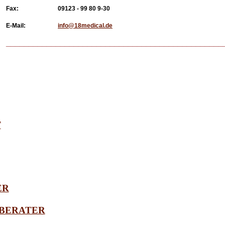
Fax:
09123 - 99 80 9-30
E-Mail:
info@18medical.de
________________________________________________
T
ER
BERATER