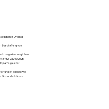
gelieferten Original-
hen Beschaffung von
arkosegeräte verglichen
einander abgewogen
tsplätze gleicher
tor und ist ebenso wie
 Bestandteil dieses