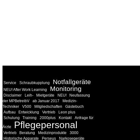
WEITERE
LINKS
Notfallgeräte
Service
Schraubkupplung
Monitoring
NEU! After Work Learning
Disclaimer
Leih-
Mietgeräte
NEU!
Neufassung
der MPBetreibV
ab Januar 2017
Medizin-
Techniker
V500
Mitgliedschaften
Gästebuch
Aufbau
Entwicklung
Vertrieb
Leon plus
Schulung
Training
2000plus
Kontakt
Anfrage für
Pflegepersonal
Ärzte
Vertrieb
Beratung
Medizinprodukte
3000
Historische Apparate
Perseus
Narkosegeräte