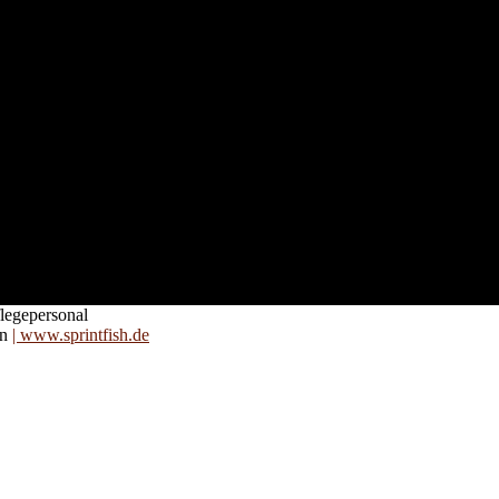
nd für
 an
zt. Auf
are für
legepersonal
on
| www.sprintfish.de