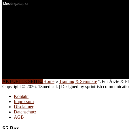
Messingadapter
INFORMATION
Seminare und Trainings für Anwender von Medizinprodukten u
technisches Personal
.
Um Ihnen eine optimale Arbeitsatmosphäre und ein Maximum
Lernerfolg zu garantieren, ist die Anzahl der Teilnehmer begren
Ihren Wunsch richten wir weitere Termine, Themen und Semin
Sie ein. Gerne schulen wir Sie auch in Wochenendkursen, in
Halbtagsschulungen, oder direkt vor Ort.
Die Qualität unserer Schulungen ist das Ergebnis jahrelanger
Erfahrung. Wir geben diese gerne an Sie weiter.
AKTUELLE SEITE:
Home
\\
Training & Seminare
\\
Für Ärzte & Pf
Copyright © 2026. 18medical. | Designed by sprintfish communicati
Kontakt
Impressum
Disclaimer
Datenschutz
AGB
S5 Box