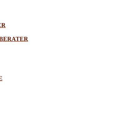
ER
BERATER
E