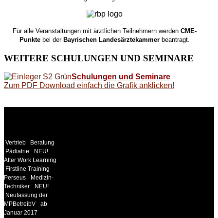
Für alle Veranstaltungen mit ärztlichen Teilnehmern werden
CME-
Punkte
bei der
Bayrischen Landesärztekammer
beantragt.
WEITERE
SCHULUNGEN UND SEMINARE
Schulungen und Seminare
Zum PDF Download einfach die Grafik anklicken!
WEITERE
LINKS
Vertrieb
Beratung
Pädiatrie
NEU!
After Work Learning
Firstline Training
Perseus
Medizin-
Techniker
NEU!
Neufassung der
MPBetreibV
ab
Januar 2017