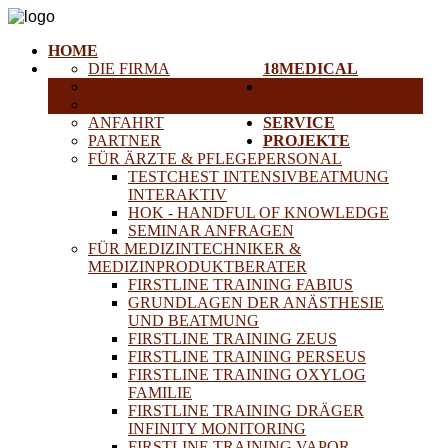
HOME
DIE FIRMA
18MEDICAL
KARRIERE
TRAINING &
HISTORISCHE GERÄTE
SEMINARE
ANFAHRT
SERVICE
PARTNER
PROJEKTE
FÜR ÄRZTE & PFLEGEPERSONAL
TESTCHEST INTENSIVBEATMUNG
INTERAKTIV
HOK - HANDFUL OF KNOWLEDGE
SEMINAR ANFRAGEN
FÜR MEDIZINTECHNIKER &
MEDIZINPRODUKTBERATER
FIRSTLINE TRAINING FABIUS
GRUNDLAGEN DER ANÄSTHESIE
UND BEATMUNG
FIRSTLINE TRAINING ZEUS
FIRSTLINE TRAINING PERSEUS
FIRSTLINE TRAINING OXYLOG
FAMILIE
FIRSTLINE TRAINING DRÄGER
INFINITY MONITORING
FIRSTLINE TRAINING VAPOR