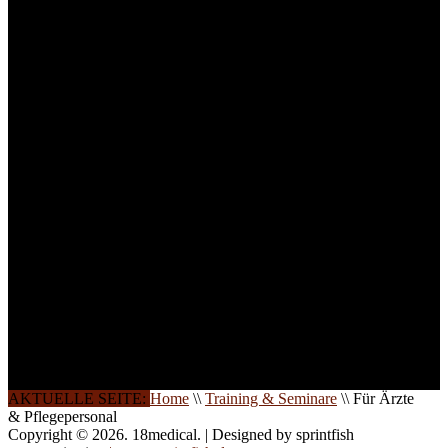
technisches Personal
.
Um Ihnen eine optimale
Arbeitsatmosphäre und
ein Maximum an
Lernerfolg zu garantieren,
ist die Anzahl der
Teilnehmer begrenzt. Auf
Ihren Wunsch richten wir
weitere Termine, Themen
und Seminare für Sie ein.
Gerne schulen wir Sie
auch in
Wochenendkursen, in
Halbtagsschulungen, oder
direkt vor Ort.
Die Qualität unserer
Schulungen ist das
Ergebnis jahrelanger
Erfahrung. Wir geben
diese gerne an Sie weiter.
AKTUELLE SEITE:
Home
\\
Training & Seminare
\\
Für Ärzte
& Pflegepersonal
Copyright © 2026. 18medical. | Designed by sprintfish