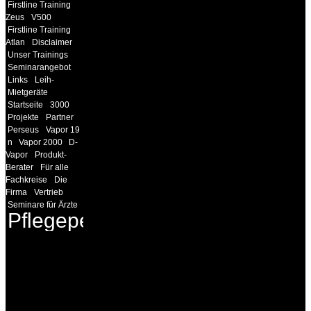
Firstline Training
Zeus
V500
Firstline Training
Atlan
Disclaimer
Unser Trainings
Seminarangebot
Links
Leih-
Mietgeräte
Startseite
3000
Projekte
Partner
Perseus
Vapor 19
n
Vapor 2000
D-
Vapor
Produkt-
Berater
Für alle
Fachkreise
Die
Firma
Vertrieb
Seminare für Ärzte
Pflegepersonal
INFORMATION
Seminare und Trainings
für Anwender von
Medizinprodukten und für