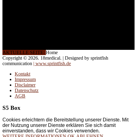
Halbtagsschulungen, oder
direkt vor Ort.
Die Qualität unserer
Schulungen ist das
Ergebnis jahrelanger
Erfahrung. Wir geben
diese gerne an Sie weiter.
AKTUELLE SEITE:
Home
Copyright © 2026. 18medical. | Designed by sprintfish
communication
| www.sprintfish.de
Kontakt
Impressum
Disclaimer
Datenschutz
AGB
S5 Box
Cookies erleichtern die Bereitstellung unserer Dienste. Mit
der Nutzung unserer Dienste erklären Sie sich damit
einverstanden, dass wir Cookies verwenden.
WEITERE INFORMATIONEN
OK
ABLEHNEN