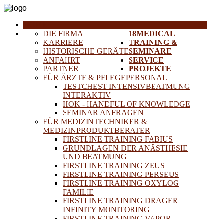
HOME
DIE FIRMA
18MEDICAL
KARRIERE
TRAINING &
HISTORISCHE GERÄTE
SEMINARE
ANFAHRT
SERVICE
PARTNER
PROJEKTE
FÜR ÄRZTE & PFLEGEPERSONAL
TESTCHEST INTENSIVBEATMUNG
INTERAKTIV
HOK - HANDFUL OF KNOWLEDGE
SEMINAR ANFRAGEN
FÜR MEDIZINTECHNIKER &
MEDIZINPRODUKTBERATER
FIRSTLINE TRAINING FABIUS
GRUNDLAGEN DER ANÄSTHESIE
UND BEATMUNG
FIRSTLINE TRAINING ZEUS
FIRSTLINE TRAINING PERSEUS
FIRSTLINE TRAINING OXYLOG
FAMILIE
FIRSTLINE TRAINING DRÄGER
INFINITY MONITORING
FIRSTLINE TRAINING VAPOR