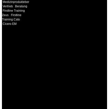
Medizinprodukteberater
Vertrieb
Beratung
Firstline Training
Zeus
Firstline
Training Cato
Cicero EM
INFORMATION
Seminare und Trainings
für Anwender von
Medizinprodukten und für
technisches Personal
.
Um Ihnen eine optimale
Arbeitsatmosphäre und
ein Maximum an
Lernerfolg zu garantieren,
ist die Anzahl der
Teilnehmer begrenzt. Auf
Ihren Wunsch richten wir
weitere Termine, Themen
und Seminare für Sie ein.
Gerne schulen wir Sie
auch in
Wochenendkursen, in