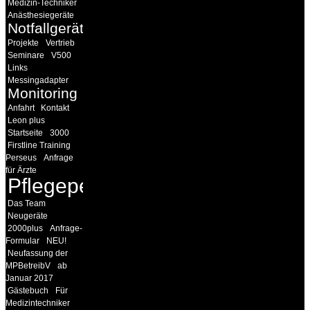
Medizin-Techniker
Anästhesiegeräte
Notfallgeräte
Projekte
Vertrieb
Seminare
V500
Links
Messingadapter
Monitoring
Anfahrt
Kontakt
Leon plus
Startseite
3000
Firstline Training
Perseus
Anfrage
für Ärzte
Pflegepersonal
Das Team
Neugeräte
2000plus
Anfrage-
Formular
NEU!
Neufassung der
MPBetreibV
ab
Januar 2017
Gästebuch
Für
Medizintechniker