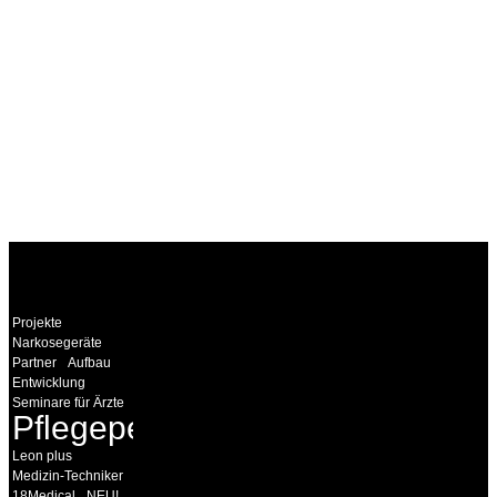
WEITERE
LINKS
Projekte
Narkosegeräte
Partner
Aufbau
Entwicklung
Seminare für Ärzte
Pflegepersonal
Leon plus
Medizin-Techniker
18Medical
NEU!