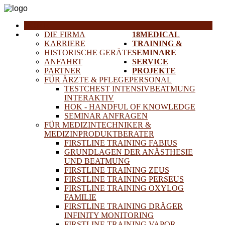
HOME
DIE FIRMA
18MEDICAL
KARRIERE
TRAINING &
HISTORISCHE GERÄTE
SEMINARE
ANFAHRT
SERVICE
PARTNER
PROJEKTE
FÜR ÄRZTE & PFLEGEPERSONAL
TESTCHEST INTENSIVBEATMUNG
INTERAKTIV
HOK - HANDFUL OF KNOWLEDGE
SEMINAR ANFRAGEN
FÜR MEDIZINTECHNIKER &
MEDIZINPRODUKTBERATER
FIRSTLINE TRAINING FABIUS
GRUNDLAGEN DER ANÄSTHESIE
UND BEATMUNG
FIRSTLINE TRAINING ZEUS
FIRSTLINE TRAINING PERSEUS
FIRSTLINE TRAINING OXYLOG
FAMILIE
FIRSTLINE TRAINING DRÄGER
INFINITY MONITORING
FIRSTLINE TRAINING VAPOR