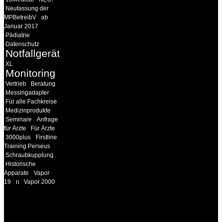
Neufassung der
MPBetreibV
ab
Januar 2017
Pädiatrie
Datenschutz
Notfallgeräte
XL
Monitoring
Vertrieb
Beratung
Messingadapter
Für alle Fachkreise
Medizinprodukte
Seminare
Anfrage
für Ärzte
Für Ärzte
3000plus
Firstline
Training Perseus
Schraubkupplung
Historische
Apparate
Vapor
19
n
Vapor 2000
INFORMATION
Seminare und Trainings