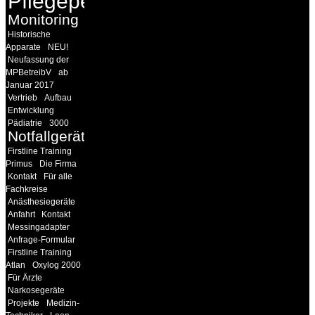
Pflegepersonal
Monitoring
Historische
Apparate
NEU!
Neufassung der
MPBetreibV
ab
Januar 2017
Vertrieb
Aufbau
Entwicklung
Pädiatrie
3000
Notfallgeräte
Firstline Training
Primus
Die Firma
Kontakt
Für alle
Fachkreise
Anästhesiegeräte
Anfahrt
Kontakt
Messingadapter
Anfrage-Formular
Firstline Training
Atlan
Oxylog 2000
Für Ärzte
Narkosegeräte
Projekte
Medizin-