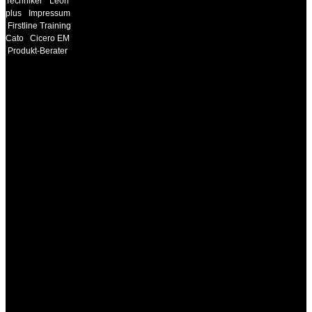
Techniker
Leon
plus
Impressum
Firstline Training
Cato
Cicero EM
Produkt-Berater
INFORMATION
Seminare und Trainings
für Anwender von
Medizinprodukten und für
technisches Personal
.
Um Ihnen eine optimale
Arbeitsatmosphäre und
ein Maximum an
Lernerfolg zu garantieren,
ist die Anzahl der
Teilnehmer begrenzt. Auf
Ihren Wunsch richten wir
weitere Termine, Themen
und Seminare für Sie ein.
Gerne schulen wir Sie
auch in
Wochenendkursen, in
Halbtagsschulungen, oder