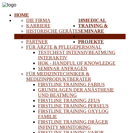
HOME
DIE FIRMA
18MEDICAL
KARRIERE
TRAINING &
HISTORISCHE GERÄTE
SEMINARE
ANFAHRT
SERVICE
PARTNER
PROJEKTE
FÜR ÄRZTE & PFLEGEPERSONAL
TESTCHEST INTENSIVBEATMUNG
INTERAKTIV
HOK - HANDFUL OF KNOWLEDGE
SEMINAR ANFRAGEN
FÜR MEDIZINTECHNIKER &
MEDIZINPRODUKTBERATER
FIRSTLINE TRAINING FABIUS
GRUNDLAGEN DER ANÄSTHESIE
UND BEATMUNG
FIRSTLINE TRAINING ZEUS
FIRSTLINE TRAINING PERSEUS
FIRSTLINE TRAINING OXYLOG
FAMILIE
FIRSTLINE TRAINING DRÄGER
INFINITY MONITORING
FIRSTLINE TRAINING VAPOR