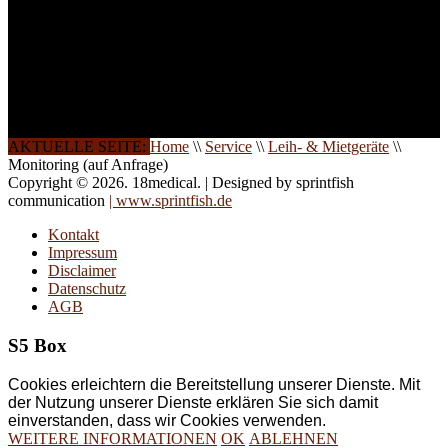
direkt vor Ort.
Die Qualität unserer
Schulungen ist das
Ergebnis jahrelanger
Erfahrung. Wir geben
diese gerne an Sie weiter.
AKTUELLE SEITE:
Home
\\
Service
\\
Leih- & Mietgeräte
\\
Monitoring (auf Anfrage)
Copyright © 2026. 18medical. | Designed by sprintfish
communication
| www.sprintfish.de
Kontakt
Impressum
Disclaimer
Datenschutz
AGB
S5 Box
Cookies erleichtern die Bereitstellung unserer Dienste. Mit
der Nutzung unserer Dienste erklären Sie sich damit
einverstanden, dass wir Cookies verwenden.
WEITERE INFORMATIONEN
OK
ABLEHNEN