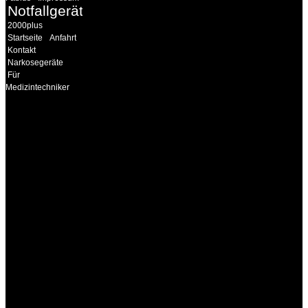
Notfallgeräte
2000plus
Startseite
Anfahrt
Kontakt
Narkosegeräte
Für
Medizintechniker
INFORMATION
Seminare und Trainings
für Anwender von
Medizinprodukten und für
technisches Personal
.
Um Ihnen eine optimale
Arbeitsatmosphäre und
ein Maximum an
Lernerfolg zu garantieren,
ist die Anzahl der
Teilnehmer begrenzt. Auf
Ihren Wunsch richten wir
weitere Termine, Themen
und Seminare für Sie ein.
Gerne schulen wir Sie