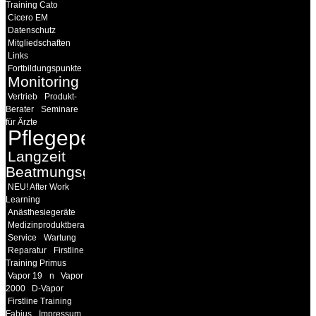
Training Cato
Cicero EM
Datenschutz
Mitgliedschaften
Links
Fortbildungspunkte
Monitoring
Vertrieb
Produkt-
Berater
Seminare
für Ärzte
Pflegepersonal
Langzeit
Beatmungsgeräte
NEU! After Work
Learning
Anästhesiegeräte
Medizinproduktberater
Service
Wartung
Reparatur
Firstline
Training Primus
Vapor 19
n
Vapor
2000
D-Vapor
Firstline Training
Fabius
Impressum