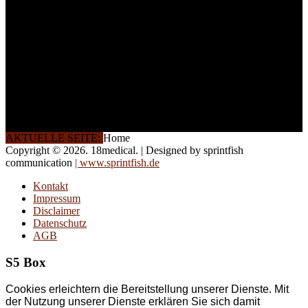
auch in
Wochenendkursen, in
Halbtagsschulungen, oder
direkt vor Ort.
Die Qualität unserer
Schulungen ist das
Ergebnis jahrelanger
Erfahrung. Wir geben
diese gerne an Sie weiter.
AKTUELLE SEITE:
Home
Copyright © 2026. 18medical. | Designed by sprintfish
communication
| www.sprintfish.de
Kontakt
Impressum
Disclaimer
Datenschutz
AGB
S5 Box
Cookies erleichtern die Bereitstellung unserer Dienste. Mit
der Nutzung unserer Dienste erklären Sie sich damit