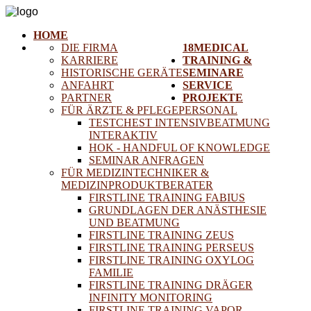
HOME
DIE FIRMA
18MEDICAL
KARRIERE
TRAINING &
HISTORISCHE GERÄTE
SEMINARE
ANFAHRT
SERVICE
PARTNER
PROJEKTE
FÜR ÄRZTE & PFLEGEPERSONAL
TESTCHEST INTENSIVBEATMUNG
INTERAKTIV
HOK - HANDFUL OF KNOWLEDGE
SEMINAR ANFRAGEN
FÜR MEDIZINTECHNIKER &
MEDIZINPRODUKTBERATER
FIRSTLINE TRAINING FABIUS
GRUNDLAGEN DER ANÄSTHESIE
UND BEATMUNG
FIRSTLINE TRAINING ZEUS
FIRSTLINE TRAINING PERSEUS
FIRSTLINE TRAINING OXYLOG
FAMILIE
FIRSTLINE TRAINING DRÄGER
INFINITY MONITORING
FIRSTLINE TRAINING VAPOR