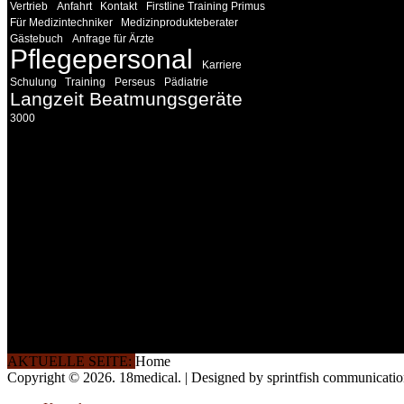
Vertrieb
Anfahrt
Kontakt
Firstline Training Primus
Für Medizintechniker
Medizinprodukteberater
Gästebuch
Anfrage für Ärzte
Pflegepersonal
Karriere
Schulung
Training
Perseus
Pädiatrie
Langzeit Beatmungsgeräte
3000
INFORMATION
Seminare und Trainings für Anwender von Medizinprodukten u
technisches Personal
.
Um Ihnen eine optimale Arbeitsatmosphäre und ein Maximum
Lernerfolg zu garantieren, ist die Anzahl der Teilnehmer begren
Ihren Wunsch richten wir weitere Termine, Themen und Semin
Sie ein. Gerne schulen wir Sie auch in Wochenendkursen, in
Halbtagsschulungen, oder direkt vor Ort.
Die Qualität unserer Schulungen ist das Ergebnis jahrelanger
Erfahrung. Wir geben diese gerne an Sie weiter.
AKTUELLE SEITE:
Home
Copyright © 2026. 18medical. | Designed by sprintfish communicati