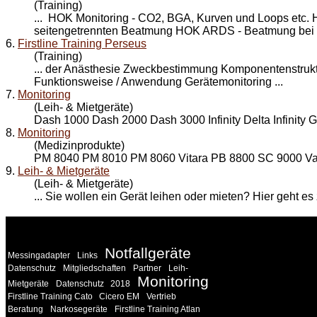
(Training)
... HOK
Monitoring
- CO2, BGA, Kurven und Loops etc.
seitengetrennten Beatmung HOK ARDS - Beatmung bei 
6.
Firstline Training Perseus
(Training)
... der Anästhesie Zweckbestimmung Komponentenstruktu
Funktionsweise / Anwendung Geräte
monitoring
...
7.
Monitoring
(Leih- & Mietgeräte)
Dash 1000 Dash 2000 Dash 3000 Infinity Delta Infinity
8.
Monitoring
(Medizinprodukte)
PM 8040 PM 8010 PM 8060 Vitara PB 8800 SC 9000 
9.
Leih- & Mietgeräte
(Leih- & Mietgeräte)
... Sie wollen ein Gerät leihen oder mieten? Hier geht
WEITERE
LINKS
Notfallgeräte
Messingadapter
Links
Datenschutz
Mitgliedschaften
Partner
Leih-
Monitoring
Mietgeräte
Datenschutz
2018
Firstline Training Cato
Cicero EM
Vertrieb
Beratung
Narkosegeräte
Firstline Training Atlan