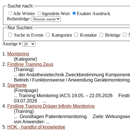
Suche nach:
Alle Wörter
Irgendein Wort
Exakter Ausdruck
Reihenfolge:
Nur Suchen:
Suche in Events
Kategorien
Kontakte
Beiträge
Anzeige #
1.
Monitoring
(Kategorie)
2.
Firstline Training Zeus
(Training)
... der Anästhesietechnik Zweckbestimmung Komponente
Betrieb / Funktionsweise / Anwendung Geräte
monitoring
3.
Startseite
(Frontpage)
... Training
Monitoring
IACS 19.05. – 22.05.2026 Firstlin
03.07.2026 ...
4.
Firstline Training Dräger Infinity Monitoring
(Training)
... Grundlagen Patienten
monitoring
Ziele: Wirkungsweis
von Anwender- ...
5.
HOK - handful of knowledge