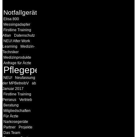
Notfallgeräte
Elisa 800
Messingadapter
Firstline Training
Atlan
Datenschutz
NEU! After Work
Learning
Medizin-
Techniker
Medizinprodukte
Anfrage für Ärzte
Pflegepersonal
NEU!
Neufassung
der MPBetreibV
ab
Januar 2017
Firstline Training
Perseus
Vertrieb
Beratung
Mitgliedschaften
Für Ärzte
Narkosegeräte
Partner
Projekte
Das Team