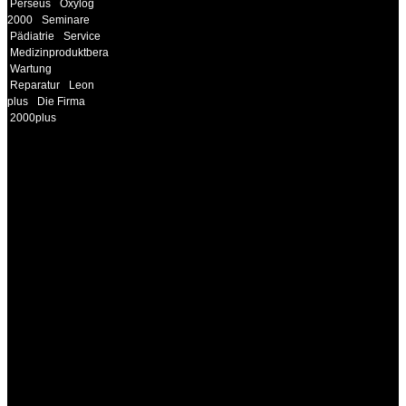
Perseus
Oxylog
2000
Seminare
Pädiatrie
Service
Medizinproduktberater
Wartung
Reparatur
Leon
plus
Die Firma
2000plus
INFORMATION
Seminare und Trainings
für Anwender von
Medizinprodukten und für
technisches Personal
.
Um Ihnen eine optimale
Arbeitsatmosphäre und
ein Maximum an
Lernerfolg zu garantieren,
ist die Anzahl der
Teilnehmer begrenzt. Auf
Ihren Wunsch richten wir
weitere Termine, Themen
und Seminare für Sie ein.
Gerne schulen wir Sie