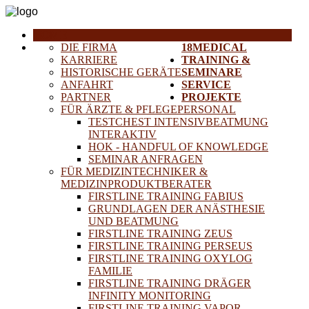
HOME
DIE FIRMA
18MEDICAL
KARRIERE
TRAINING &
HISTORISCHE GERÄTE
SEMINARE
ANFAHRT
SERVICE
PARTNER
PROJEKTE
FÜR ÄRZTE & PFLEGEPERSONAL
TESTCHEST INTENSIVBEATMUNG
INTERAKTIV
HOK - HANDFUL OF KNOWLEDGE
SEMINAR ANFRAGEN
FÜR MEDIZINTECHNIKER &
MEDIZINPRODUKTBERATER
FIRSTLINE TRAINING FABIUS
GRUNDLAGEN DER ANÄSTHESIE
UND BEATMUNG
FIRSTLINE TRAINING ZEUS
FIRSTLINE TRAINING PERSEUS
FIRSTLINE TRAINING OXYLOG
FAMILIE
FIRSTLINE TRAINING DRÄGER
INFINITY MONITORING
FIRSTLINE TRAINING VAPOR