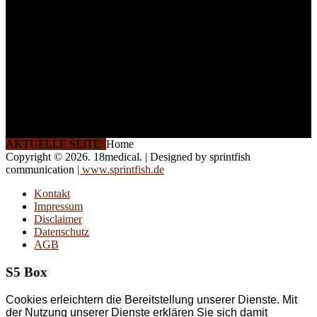
auch in
Wochenendkursen, in
Halbtagsschulungen, oder
direkt vor Ort.
Die Qualität unserer
Schulungen ist das
Ergebnis jahrelanger
Erfahrung. Wir geben
diese gerne an Sie weiter.
AKTUELLE SEITE:
Home
Copyright © 2026. 18medical. | Designed by sprintfish
communication
| www.sprintfish.de
Kontakt
Impressum
Disclaimer
Datenschutz
AGB
S5 Box
Cookies erleichtern die Bereitstellung unserer Dienste. Mit
der Nutzung unserer Dienste erklären Sie sich damit