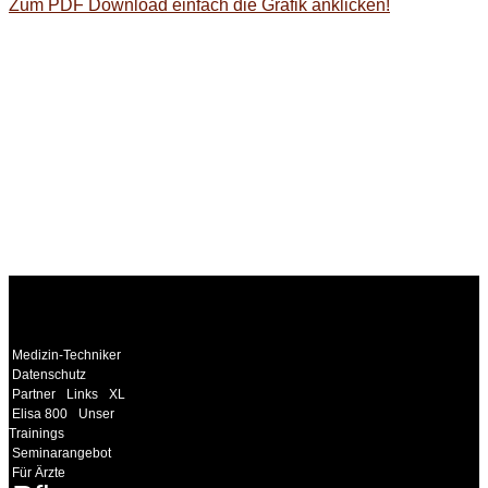
Zum PDF Download einfach die Grafik anklicken!
WEITERE
LINKS
Medizin-Techniker
Datenschutz
Partner
Links
XL
Elisa 800
Unser
Trainings
Seminarangebot
Für Ärzte