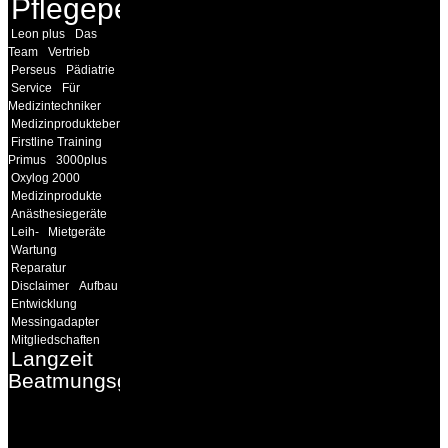
Pflegepersonal
Leon plus
Das
Team
Vertrieb
Perseus
Pädiatrie
Service
Für
Medizintechniker
Medizinprodukteberater
Firstline Training
Primus
3000plus
Oxylog 2000
Medizinprodukte
Anästhesiegeräte
Leih-
Mietgeräte
Wartung
Reparatur
Disclaimer
Aufbau
Entwicklung
Messingadapter
Mitgliedschaften
Langzeit
Beatmungsgeräte
INFORMATION