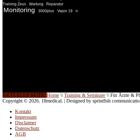
Training Zeus
Wartung
Reparatur
Monitoring
3000plus
Vapor 19
n
INFORMATION
Seminare und Trainings für Anwender von Medizinprodukten u
technisches Personal
.
Um Ihnen eine optimale Arbeitsatmosphäre und ein Maximum
Lernerfolg zu garantieren, ist die Anzahl der Teilnehmer begren
Ihren Wunsch richten wir weitere Termine, Themen und Semin
Sie ein. Gerne schulen wir Sie auch in Wochenendkursen, in
Halbtagsschulungen, oder direkt vor Ort.
Die Qualität unserer Schulungen ist das Ergebnis jahrelanger
Erfahrung. Wir geben diese gerne an Sie weiter.
AKTUELLE SEITE:
Home
\\
Training & Seminare
\\
Für Ärzte & Pf
Copyright © 2026. 18medical. | Designed by sprintfish communicati
Kontakt
Impressum
Disclaimer
Datenschutz
AGB