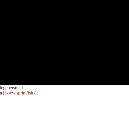
nd für
 an
zt. Auf
are für
legepersonal
on
| www.sprintfish.de