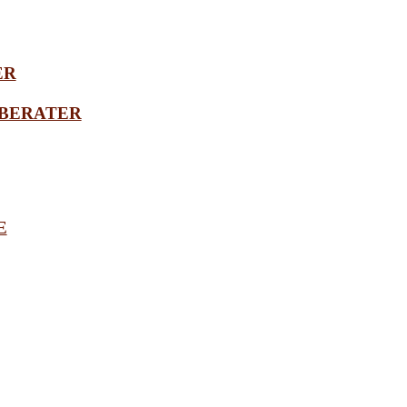
ER
BERATER
E