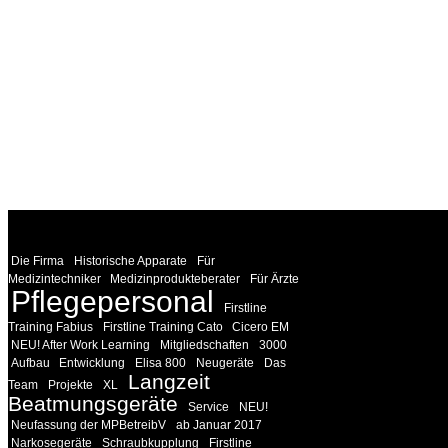
WEITERE
LINKS
Die Firma
Historische Apparate
Für
Medizintechniker
Medizinprodukteberater
Für Ärzte
Pflegepersonal
Firstline
Training Fabius
Firstline Training Cato
Cicero EM
NEU! After Work Learning
Mitgliedschaften
3000
Aufbau
Entwicklung
Elisa 800
Neugeräte
Das
Langzeit
Team
Projekte
XL
Beatmungsgeräte
Service
NEU!
Neufassung der MPBetreibV
ab Januar 2017
Narkosegeräte
Schraubkupplung
Firstline