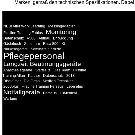
Marken, gemäß den technischen Spezifikationen. Dabei r
WEITERE
LINKS
NEU! After Work Learning
Messingadapter
Monitoring
Firstline Training Fabius
Datenschutz
V500
Aufbau
Entwicklung
Gästebuch
Seminare
Elisa 800
XL
Narkosegeräte
Seminare für Ärzte
Pflegepersonal
Langzeit Beatmungsgeräte
Anästhesiegeräte
Startseite
Das Team
Firstline
Training Atlan
Partner
Datenschutz
2018
Disclaimer
Die Firma
Medizin-Techniker
2000plus
Firstline Training Perseus
Leon plus
Notfallgeräte
Perseus
18Medical
Wartung
INFORMATION
Seminare und Trainings für Anwender von Medizinprodukten u
technisches Personal
.
Um Ihnen eine optimale Arbeitsatmosphäre und ein Maximum