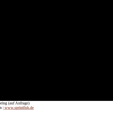
nd für
 an
zt. Auf
are für
ring (auf Anfrage)
on
| www.sprintfish.de