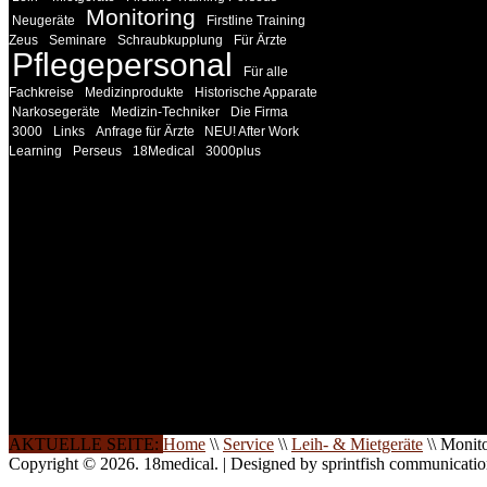
Monitoring
Neugeräte
Firstline Training
Zeus
Seminare
Schraubkupplung
Für Ärzte
Pflegepersonal
Für alle
Fachkreise
Medizinprodukte
Historische Apparate
Narkosegeräte
Medizin-Techniker
Die Firma
3000
Links
Anfrage für Ärzte
NEU! After Work
Learning
Perseus
18Medical
3000plus
INFORMATION
Seminare und Trainings für Anwender von Medizinprodukten u
technisches Personal
.
Um Ihnen eine optimale Arbeitsatmosphäre und ein Maximum
Lernerfolg zu garantieren, ist die Anzahl der Teilnehmer begren
Ihren Wunsch richten wir weitere Termine, Themen und Semin
Sie ein. Gerne schulen wir Sie auch in Wochenendkursen, in
Halbtagsschulungen, oder direkt vor Ort.
Die Qualität unserer Schulungen ist das Ergebnis jahrelanger
Erfahrung. Wir geben diese gerne an Sie weiter.
AKTUELLE SEITE:
Home
\\
Service
\\
Leih- & Mietgeräte
\\
Monito
Copyright © 2026. 18medical. | Designed by sprintfish communicati