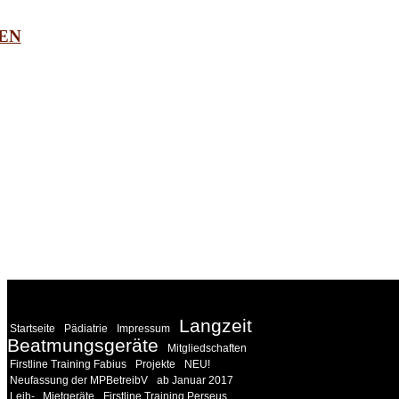
EN
WEITERE
LINKS
Langzeit
Startseite
Pädiatrie
Impressum
Beatmungsgeräte
Mitgliedschaften
Firstline Training Fabius
Projekte
NEU!
Neufassung der MPBetreibV
ab Januar 2017
Leih-
Mietgeräte
Firstline Training Perseus