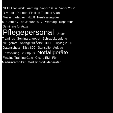
NEU! After Work Learning
Vapor 19
n
Vapor 2000
D-Vapor
Partner
Firstline Training Atlan
Messingadapter
NEU!
Neufassung der
MPBetreibV
ab Januar 2017
Wartung
Reparatur
Seminare für Ärzte
Pflegepersonal
Unser
Trainings
Seminarangebot
Schraubkupplung
Neugeräte
Anfrage für Ärzte
3000
Oxylog 2000
Datenschutz
Elisa 800
Startseite
Aufbau
Notfallgeräte
Entwicklung
2000plus
Firstline Training Cato
Cicero EM
Für
Medizintechniker
Medizinprodukteberater
INFORMATION
Seminare und Trainings für Anwender von Medizinprodukten u
technisches Personal
.
Um Ihnen eine optimale Arbeitsatmosphäre und ein Maximum
Lernerfolg zu garantieren, ist die Anzahl der Teilnehmer begren
Ihren Wunsch richten wir weitere Termine, Themen und Semin
Sie ein. Gerne schulen wir Sie auch in Wochenendkursen, in
Halbtagsschulungen, oder direkt vor Ort.