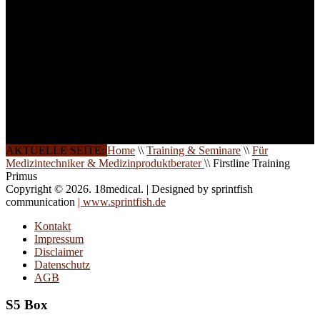
auch in
Wochenendkursen, in
Halbtagsschulungen, oder
direkt vor Ort.
Die Qualität unserer
Schulungen ist das
Ergebnis jahrelanger
Erfahrung. Wir geben
diese gerne an Sie weiter.
AKTUELLE SEITE:
Home
\\
Training & Seminare
\\
Für
Medizintechniker & Medizinproduktberater
\\
Firstline Training
Primus
Copyright © 2026. 18medical. | Designed by sprintfish
communication
| www.sprintfish.de
Kontakt
Impressum
Disclaimer
Datenschutz
AGB
S5 Box