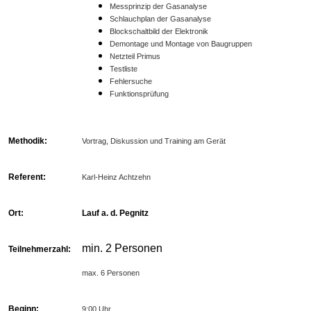
Messprinzip der Gasanalyse
Schlauchplan der Gasanalyse
Blockschaltbild der Elektronik
Demontage und Montage von Baugruppen
Netzteil Primus
Testliste
Fehlersuche
Funktionsprüfung
Methodik:
Vortrag, Diskussion und Training am Gerät
Referent:
Karl-Heinz Achtzehn
Ort:
Lauf a. d. Pegnitz
min. 2 Personen
Teilnehmerzahl:
max. 6 Personen
Beginn:
9:00 Uhr