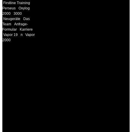
Firstline Training
Perseus
Oxylog
2000
3000
Neugeräte
Das
Team
Anfrage-
Formular
Karriere
Vapor 19
n
Vapor
2000
INFORMATION
Seminare und Trainings
für Anwender von
Medizinprodukten und für
technisches Personal
.
Um Ihnen eine optimale
Arbeitsatmosphäre und
ein Maximum an
Lernerfolg zu garantieren,
ist die Anzahl der
Teilnehmer begrenzt. Auf
Ihren Wunsch richten wir
weitere Termine, Themen
und Seminare für Sie ein.
Gerne schulen wir Sie