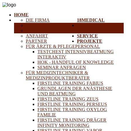
HOME
DIE FIRMA
18MEDICAL
KARRIERE
TRAINING &
HISTORISCHE GERÄTE
SEMINARE
ANFAHRT
SERVICE
PARTNER
PROJEKTE
FÜR ÄRZTE & PFLEGEPERSONAL
TESTCHEST INTENSIVBEATMUNG
INTERAKTIV
HOK - HANDFUL OF KNOWLEDGE
SEMINAR ANFRAGEN
FÜR MEDIZINTECHNIKER &
MEDIZINPRODUKTBERATER
FIRSTLINE TRAINING FABIUS
GRUNDLAGEN DER ANÄSTHESIE
UND BEATMUNG
FIRSTLINE TRAINING ZEUS
FIRSTLINE TRAINING PERSEUS
FIRSTLINE TRAINING OXYLOG
FAMILIE
FIRSTLINE TRAINING DRÄGER
INFINITY MONITORING
FIRSTLINE TRAINING VAPOR