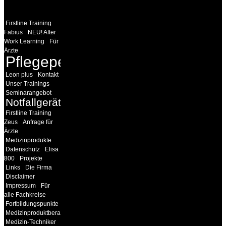
LINKS
Firstline Training
Fabius
NEU! After
Work Learning
Für
Ärzte
Pflegepersonal
Leon plus
Kontakt
Unser Trainings
Seminarangebot
Notfallgeräte
Firstline Training
Zeus
Anfrage für
Ärzte
Medizinprodukte
Datenschutz
Elisa
800
Projekte
Links
Die Firma
Disclaimer
Impressum
Für
alle Fachkreise
Fortbildungspunkte
Medizinproduktberater
Medizin-Techniker