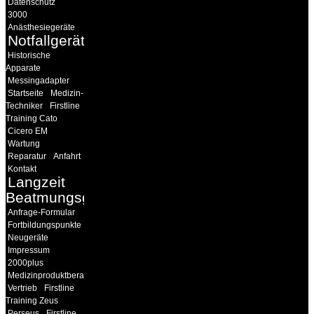
Datenschutz
3000
Anästhesiegeräte
Notfallgeräte
Historische
Apparate
Messingadapter
Startseite
Medizin-
Techniker
Firstline
Training Cato
Cicero EM
Wartung
Reparatur
Anfahrt
Kontakt
Langzeit
Beatmungsgeräte
Anfrage-Formular
Fortbildungspunkte
Neugeräte
Impressum
2000plus
Medizinproduktberater
Vertrieb
Firstline
Training Zeus
Perseus
Firstline