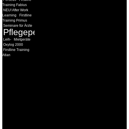
Training Fabius
NEU! After Work
Learning
Firstline
Training Primus
Seminare für Ärzte
Pflegepersonal
Leih-
Mietgeräte
Oxylog 2000
Firstline Training
Atlan
INFORMATION
Seminare und Trainings
für Anwender von
Medizinprodukten und für
technisches Personal
.
Um Ihnen eine optimale
Arbeitsatmosphäre und
ein Maximum an
Lernerfolg zu garantieren,
ist die Anzahl der
Teilnehmer begrenzt. Auf
Ihren Wunsch richten wir