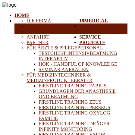
HOME
DIE FIRMA
18MEDICAL
KARRIERE
TRAINING &
HISTORISCHE GERÄTE
SEMINARE
ANFAHRT
SERVICE
PARTNER
PROJEKTE
FÜR ÄRZTE & PFLEGEPERSONAL
TESTCHEST INTENSIVBEATMUNG
INTERAKTIV
HOK - HANDFUL OF KNOWLEDGE
SEMINAR ANFRAGEN
FÜR MEDIZINTECHNIKER &
MEDIZINPRODUKTBERATER
FIRSTLINE TRAINING FABIUS
GRUNDLAGEN DER ANÄSTHESIE
UND BEATMUNG
FIRSTLINE TRAINING ZEUS
FIRSTLINE TRAINING PERSEUS
FIRSTLINE TRAINING OXYLOG
FAMILIE
FIRSTLINE TRAINING DRÄGER
INFINITY MONITORING
FIRSTLINE TRAINING VAPOR