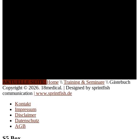
weitere Termine, Themen
und Seminare für Sie ein.
Gerne schulen wir Sie
auch in
Wochenendkursen, in
Halbtagsschulungen, oder
direkt vor Ort.
Die Qualität unserer
Schulungen ist das
Ergebnis jahrelanger
Erfahrung. Wir geben
diese gerne an Sie weiter.
AKTUELLE SEITE:
Home
\\
Training & Seminare
\\
Gästebuch
Copyright © 2026. 18medical. | Designed by sprintfish
communication
| www.sprintfish.de
Kontakt
Impressum
Disclaimer
Datenschutz
AGB
S5 Box