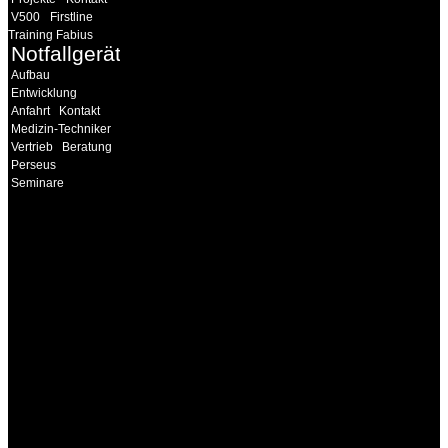
V500
Firstline
Training Fabius
Notfallgeräte
Aufbau
Entwicklung
Anfahrt
Kontakt
Medizin-Techniker
Vertrieb
Beratung
Perseus
Seminare
INFORMATION
Seminare und Trainings
für Anwender von
Medizinprodukten und für
technisches Personal
.
Um Ihnen eine optimale
Arbeitsatmosphäre und
ein Maximum an
Lernerfolg zu garantieren,
ist die Anzahl der
Teilnehmer begrenzt. Auf
Ihren Wunsch richten wir