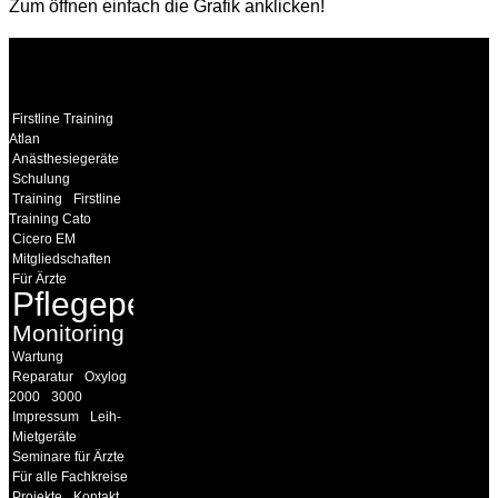
Zum öffnen einfach die Grafik anklicken!
WEITERE
LINKS
Firstline Training
Atlan
Anästhesiegeräte
Schulung
Training
Firstline
Training Cato
Cicero EM
Mitgliedschaften
Für Ärzte
Pflegepersonal
Monitoring
Wartung
Reparatur
Oxylog
2000
3000
Impressum
Leih-
Mietgeräte
Seminare für Ärzte
Für alle Fachkreise
Projekte
Kontakt