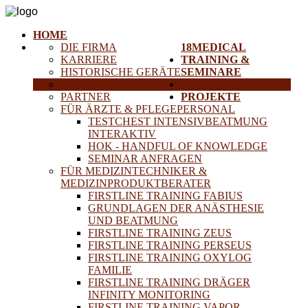
HOME
DIE FIRMA
18MEDICAL
KARRIERE
TRAINING &
HISTORISCHE GERÄTE
SEMINARE
ANFAHRT
SERVICE
PARTNER
PROJEKTE
FÜR ÄRZTE & PFLEGEPERSONAL
TESTCHEST INTENSIVBEATMUNG
INTERAKTIV
HOK - HANDFUL OF KNOWLEDGE
SEMINAR ANFRAGEN
FÜR MEDIZINTECHNIKER &
MEDIZINPRODUKTBERATER
FIRSTLINE TRAINING FABIUS
GRUNDLAGEN DER ANÄSTHESIE
UND BEATMUNG
FIRSTLINE TRAINING ZEUS
FIRSTLINE TRAINING PERSEUS
FIRSTLINE TRAINING OXYLOG
FAMILIE
FIRSTLINE TRAINING DRÄGER
INFINITY MONITORING
FIRSTLINE TRAINING VAPOR