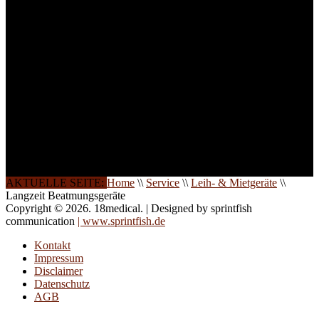
weitere Termine, Themen
und Seminare für Sie ein.
Gerne schulen wir Sie
auch in
Wochenendkursen, in
Halbtagsschulungen, oder
direkt vor Ort.
Die Qualität unserer
Schulungen ist das
Ergebnis jahrelanger
Erfahrung. Wir geben
diese gerne an Sie weiter.
AKTUELLE SEITE:
Home
\\
Service
\\
Leih- & Mietgeräte
\\
Langzeit Beatmungsgeräte
Copyright © 2026. 18medical. | Designed by sprintfish
communication
| www.sprintfish.de
Kontakt
Impressum
Disclaimer
Datenschutz
AGB