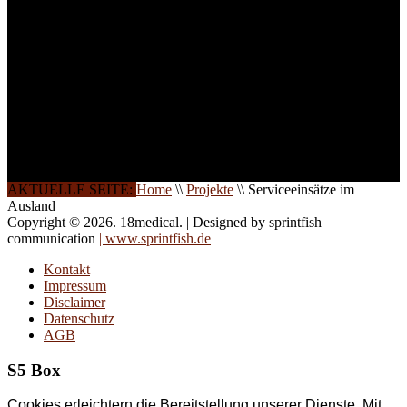
auch in
Wochenendkursen, in
Halbtagsschulungen, oder
direkt vor Ort.
Die Qualität unserer
Schulungen ist das
Ergebnis jahrelanger
Erfahrung. Wir geben
diese gerne an Sie weiter.
AKTUELLE SEITE:
Home
\\
Projekte
\\
Serviceeinsätze im
Ausland
Copyright © 2026. 18medical. | Designed by sprintfish
communication
| www.sprintfish.de
Kontakt
Impressum
Disclaimer
Datenschutz
AGB
S5 Box
Cookies erleichtern die Bereitstellung unserer Dienste. Mit