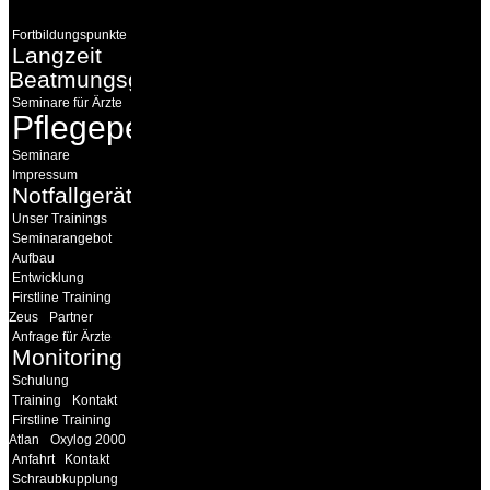
Fortbildungspunkte
Langzeit
Beatmungsgeräte
Seminare für Ärzte
Pflegepersonal
Seminare
Impressum
Notfallgeräte
Unser Trainings
Seminarangebot
Aufbau
Entwicklung
Firstline Training
Zeus
Partner
Anfrage für Ärzte
Monitoring
Schulung
Training
Kontakt
Firstline Training
Atlan
Oxylog 2000
Anfahrt
Kontakt
Schraubkupplung