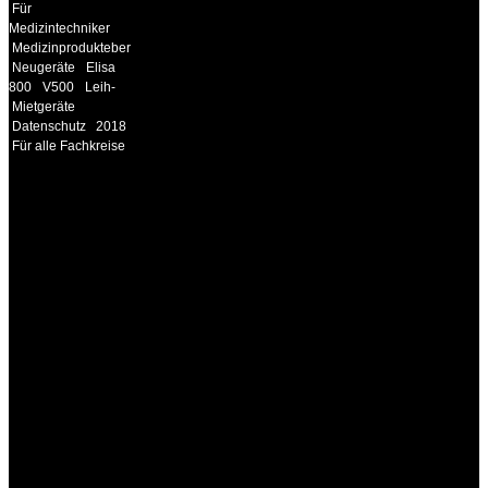
Für
Medizintechniker
Medizinprodukteberater
Neugeräte
Elisa
800
V500
Leih-
Mietgeräte
Datenschutz
2018
Für alle Fachkreise
INFORMATION
Seminare und Trainings
für Anwender von
Medizinprodukten und für
technisches Personal
.
Um Ihnen eine optimale
Arbeitsatmosphäre und
ein Maximum an
Lernerfolg zu garantieren,
ist die Anzahl der
Teilnehmer begrenzt. Auf
Ihren Wunsch richten wir
weitere Termine, Themen
und Seminare für Sie ein.
Gerne schulen wir Sie