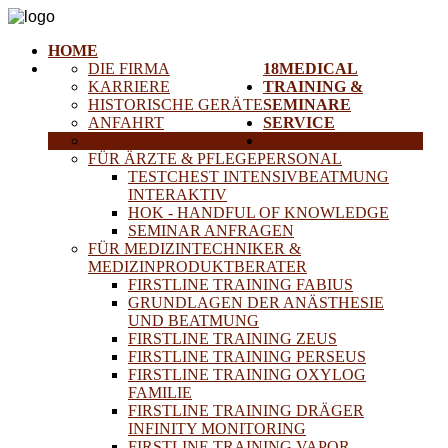
HOME
DIE FIRMA
18MEDICAL
KARRIERE
TRAINING &
HISTORISCHE GERÄTE
SEMINARE
ANFAHRT
SERVICE
PARTNER
PROJEKTE
FÜR ÄRZTE & PFLEGEPERSONAL
TESTCHEST INTENSIVBEATMUNG
INTERAKTIV
HOK - HANDFUL OF KNOWLEDGE
SEMINAR ANFRAGEN
FÜR MEDIZINTECHNIKER &
MEDIZINPRODUKTBERATER
FIRSTLINE TRAINING FABIUS
GRUNDLAGEN DER ANÄSTHESIE
UND BEATMUNG
FIRSTLINE TRAINING ZEUS
FIRSTLINE TRAINING PERSEUS
FIRSTLINE TRAINING OXYLOG
FAMILIE
FIRSTLINE TRAINING DRÄGER
INFINITY MONITORING
FIRSTLINE TRAINING VAPOR