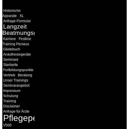
Historische
Apparate
XL
Anfrage-Formular
Langzeit
Beatmungsgeräte
Karriere
Firstline
Training Perseus
Gästebuch
Anästhesiegeräte
Seminare
Startseite
Fortbildungspunkte
Vertrieb
Beratung
Unser Trainings
Seminarangebot
Impressum
Schulung
Training
Disclaimer
Anfrage für Ärzte
Pflegepersonal
V500