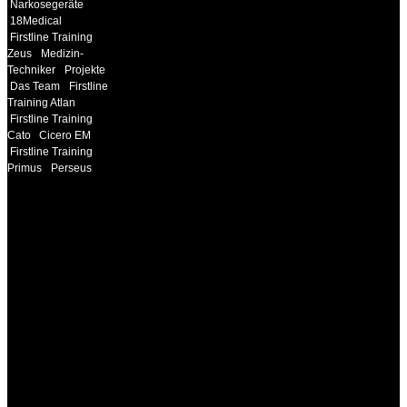
Narkosegeräte
18Medical
Firstline Training
Zeus
Medizin-
Techniker
Projekte
Das Team
Firstline
Training Atlan
Firstline Training
Cato
Cicero EM
Firstline Training
Primus
Perseus
INFORMATION
Seminare und Trainings
für Anwender von
Medizinprodukten und für
technisches Personal
.
Um Ihnen eine optimale
Arbeitsatmosphäre und
ein Maximum an
Lernerfolg zu garantieren,
ist die Anzahl der
Teilnehmer begrenzt. Auf
Ihren Wunsch richten wir