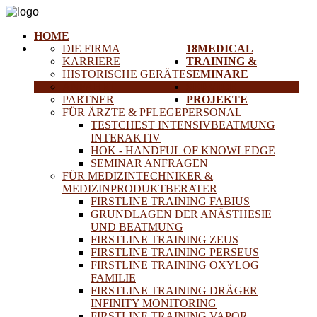
HOME
DIE FIRMA
18MEDICAL
KARRIERE
TRAINING &
HISTORISCHE GERÄTE
SEMINARE
ANFAHRT
SERVICE
PARTNER
PROJEKTE
FÜR ÄRZTE & PFLEGEPERSONAL
TESTCHEST INTENSIVBEATMUNG
INTERAKTIV
HOK - HANDFUL OF KNOWLEDGE
SEMINAR ANFRAGEN
FÜR MEDIZINTECHNIKER &
MEDIZINPRODUKTBERATER
FIRSTLINE TRAINING FABIUS
GRUNDLAGEN DER ANÄSTHESIE
UND BEATMUNG
FIRSTLINE TRAINING ZEUS
FIRSTLINE TRAINING PERSEUS
FIRSTLINE TRAINING OXYLOG
FAMILIE
FIRSTLINE TRAINING DRÄGER
INFINITY MONITORING
FIRSTLINE TRAINING VAPOR