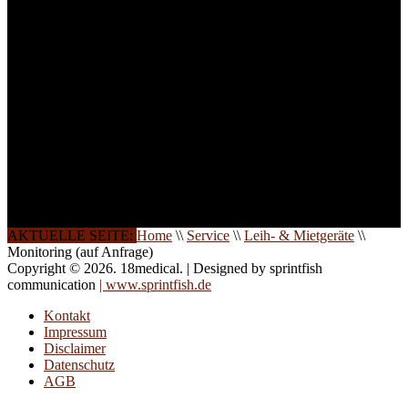
weitere Termine, Themen
und Seminare für Sie ein.
Gerne schulen wir Sie
auch in
Wochenendkursen, in
Halbtagsschulungen, oder
direkt vor Ort.
Die Qualität unserer
Schulungen ist das
Ergebnis jahrelanger
Erfahrung. Wir geben
diese gerne an Sie weiter.
AKTUELLE SEITE:
Home
\\
Service
\\
Leih- & Mietgeräte
\\
Monitoring (auf Anfrage)
Copyright © 2026. 18medical. | Designed by sprintfish
communication
| www.sprintfish.de
Kontakt
Impressum
Disclaimer
Datenschutz
AGB