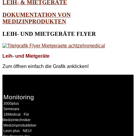
LEIH- & MIETGERÄTE
DOKUMENTATION VON
MEDIZINPRODUKTEN
LEIH-
UND MIETGERÄTE FLYER
Leih- und Mietgeräte
Zum öffnen einfach die Grafik anklicken!
WEITERE
LINKS
Monitoring
3000plus
Seminare
18Medical
Für
Medizintechniker
Medizinprodukteberater
Leon plus
NEU!