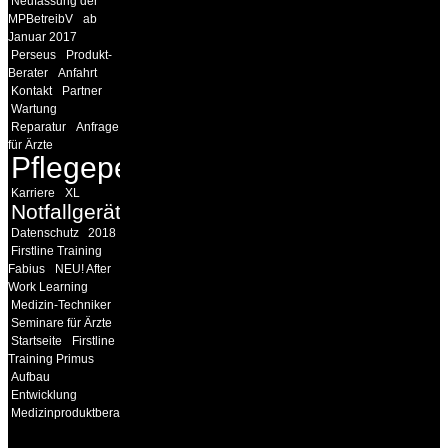
Neufassung der
MPBetreibV
ab
Januar 2017
Perseus
Produkt-
Berater
Anfahrt
Kontakt
Partner
Wartung
Reparatur
Anfrage
für Ärzte
Pflegepersonal
Karriere
XL
Notfallgeräte
Datenschutz
2018
Firstline Training
Fabius
NEU! After
Work Learning
Medizin-Techniker
Seminare für Ärzte
Startseite
Firstline
Training Primus
Aufbau
Entwicklung
Medizinproduktberater