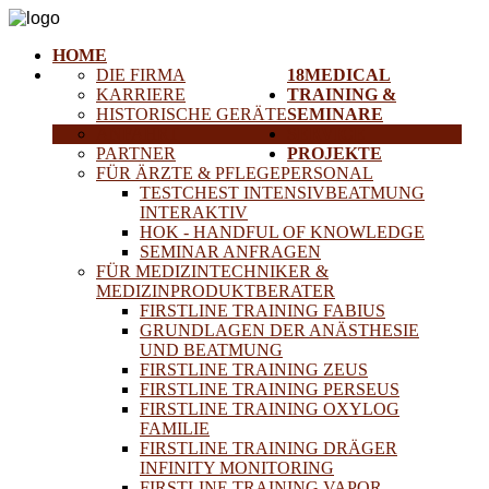
HOME
DIE FIRMA
18MEDICAL
KARRIERE
TRAINING &
HISTORISCHE GERÄTE
SEMINARE
ANFAHRT
SERVICE
PARTNER
PROJEKTE
FÜR ÄRZTE & PFLEGEPERSONAL
TESTCHEST INTENSIVBEATMUNG
INTERAKTIV
HOK - HANDFUL OF KNOWLEDGE
SEMINAR ANFRAGEN
FÜR MEDIZINTECHNIKER &
MEDIZINPRODUKTBERATER
FIRSTLINE TRAINING FABIUS
GRUNDLAGEN DER ANÄSTHESIE
UND BEATMUNG
FIRSTLINE TRAINING ZEUS
FIRSTLINE TRAINING PERSEUS
FIRSTLINE TRAINING OXYLOG
FAMILIE
FIRSTLINE TRAINING DRÄGER
INFINITY MONITORING
FIRSTLINE TRAINING VAPOR