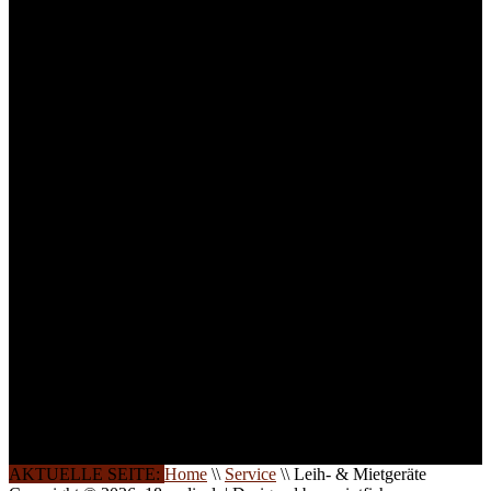
für Anwender von
Medizinprodukten und für
technisches Personal
.
Um Ihnen eine optimale
Arbeitsatmosphäre und
ein Maximum an
Lernerfolg zu garantieren,
ist die Anzahl der
Teilnehmer begrenzt. Auf
Ihren Wunsch richten wir
weitere Termine, Themen
und Seminare für Sie ein.
Gerne schulen wir Sie
auch in
Wochenendkursen, in
Halbtagsschulungen, oder
direkt vor Ort.
Die Qualität unserer
Schulungen ist das
Ergebnis jahrelanger
Erfahrung. Wir geben
diese gerne an Sie weiter.
AKTUELLE SEITE:
Home
\\
Service
\\
Leih- & Mietgeräte