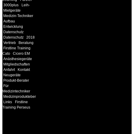
3000plus
Leih-
Mietgeräte
Medizin-Techniker
Aufbau
Entwicklung
Datenschutz
Datenschutz
2018
Vertrieb
Beratung
Firstline Training
Cato
Cicero EM
Anästhesiegeräte
Mitgliedschaften
Anfahrt
Kontakt
Neugeräte
Produkt-Berater
Für
Medizintechniker
Medizinprodukteberater
Links
Firstline
Training Perseus
INFORMATION
Seminare und Trainings