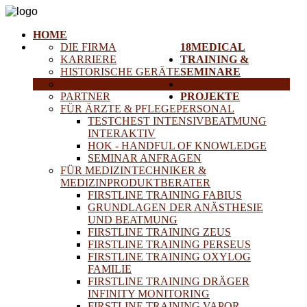
HOME
DIE FIRMA
18MEDICAL
KARRIERE
TRAINING &
HISTORISCHE GERÄTE
SEMINARE
ANFAHRT
SERVICE
PARTNER
PROJEKTE
FÜR ÄRZTE & PFLEGEPERSONAL
TESTCHEST INTENSIVBEATMUNG
INTERAKTIV
HOK - HANDFUL OF KNOWLEDGE
SEMINAR ANFRAGEN
FÜR MEDIZINTECHNIKER &
MEDIZINPRODUKTBERATER
FIRSTLINE TRAINING FABIUS
GRUNDLAGEN DER ANÄSTHESIE
UND BEATMUNG
FIRSTLINE TRAINING ZEUS
FIRSTLINE TRAINING PERSEUS
FIRSTLINE TRAINING OXYLOG
FAMILIE
FIRSTLINE TRAINING DRÄGER
INFINITY MONITORING
FIRSTLINE TRAINING VAPOR