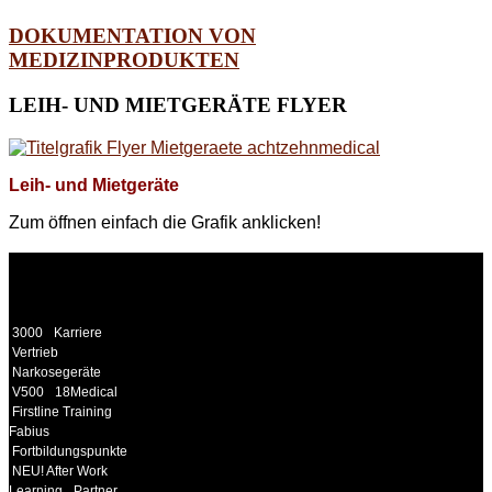
DOKUMENTATION VON
MEDIZINPRODUKTEN
LEIH-
UND MIETGERÄTE FLYER
Leih- und Mietgeräte
Zum öffnen einfach die Grafik anklicken!
WEITERE
LINKS
3000
Karriere
Vertrieb
Narkosegeräte
V500
18Medical
Firstline Training
Fabius
Fortbildungspunkte
NEU! After Work
Learning
Partner