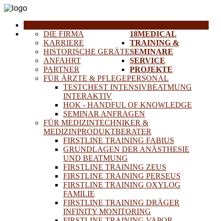
HOME
DIE FIRMA
18MEDICAL
KARRIERE
TRAINING &
HISTORISCHE GERÄTE
SEMINARE
ANFAHRT
SERVICE
PARTNER
PROJEKTE
FÜR ÄRZTE & PFLEGEPERSONAL
TESTCHEST INTENSIVBEATMUNG
INTERAKTIV
HOK - HANDFUL OF KNOWLEDGE
SEMINAR ANFRAGEN
FÜR MEDIZINTECHNIKER &
MEDIZINPRODUKTBERATER
FIRSTLINE TRAINING FABIUS
GRUNDLAGEN DER ANÄSTHESIE
UND BEATMUNG
FIRSTLINE TRAINING ZEUS
FIRSTLINE TRAINING PERSEUS
FIRSTLINE TRAINING OXYLOG
FAMILIE
FIRSTLINE TRAINING DRÄGER
INFINITY MONITORING
FIRSTLINE TRAINING VAPOR