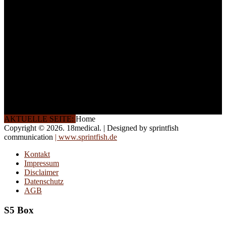
und Seminare für Sie ein.
Gerne schulen wir Sie
auch in
Wochenendkursen, in
Halbtagsschulungen, oder
direkt vor Ort.
Die Qualität unserer
Schulungen ist das
Ergebnis jahrelanger
Erfahrung. Wir geben
diese gerne an Sie weiter.
AKTUELLE SEITE:
Home
Copyright © 2026. 18medical. | Designed by sprintfish
communication
| www.sprintfish.de
Kontakt
Impressum
Disclaimer
Datenschutz
AGB
S5 Box