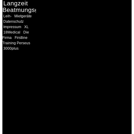
Langzeit
Beatmungsgeräte
Leih-
Mietgeräte
Datenschutz
Impressum
XL
18Medical
Die
Firma
Firstline
Training Perseus
3000plus
INFORMATION
Seminare und Trainings
für Anwender von
Medizinprodukten und für
technisches Personal
.
Um Ihnen eine optimale
Arbeitsatmosphäre und
ein Maximum an
Lernerfolg zu garantieren,
ist die Anzahl der
Teilnehmer begrenzt. Auf
Ihren Wunsch richten wir
weitere Termine, Themen