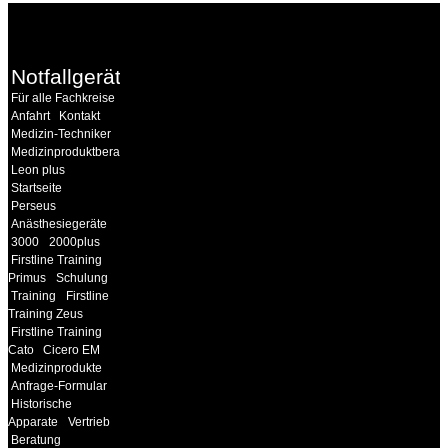
WEITERE
LINKS
Notfallgeräte
Für alle Fachkreise
Anfahrt
Kontakt
Medizin-Techniker
Medizinproduktberater
Leon plus
Startseite
Perseus
Anästhesiegeräte
3000
2000plus
Firstline Training
Primus
Schulung
Training
Firstline
Training Zeus
Firstline Training
Cato
Cicero EM
Medizinprodukte
Anfrage-Formular
Historische
Apparate
Vertrieb
Beratung