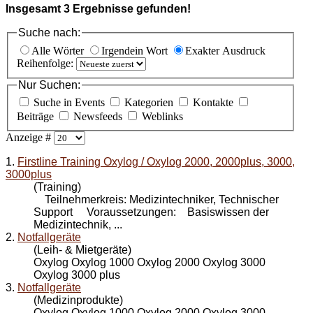
Insgesamt
3
Ergebnisse gefunden!
Suche nach:
Alle Wörter
Irgendein Wort
Exakter Ausdruck
Reihenfolge:
Nur Suchen:
Suche in Events
Kategorien
Kontakte
Beiträge
Newsfeeds
Weblinks
Anzeige #
1.
Firstline Training Oxylog / Oxylog 2000, 2000plus, 3000,
3000plus
(Training)
Teilnehmerkreis: Medizintechniker, Technischer
Support Voraussetzungen: Basiswissen der
Medizintechnik, ...
2.
Notfallgeräte
(Leih- & Mietgeräte)
Oxylog Oxylog 1000 Oxylog 2000 Oxylog 3000
Oxylog 3000 plus
3.
Notfallgeräte
(Medizinprodukte)
Oxylog Oxylog 1000 Oxylog 2000 Oxylog 3000