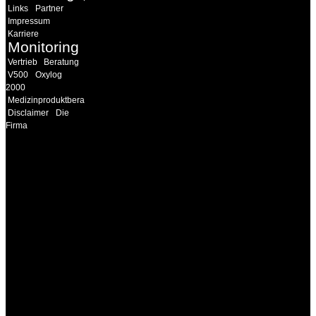
Links
Partner
Impressum
Karriere
Monitoring
Vertrieb
Beratung
V500
Oxylog
2000
Medizinproduktberater
Disclaimer
Die
Firma
INFORMATION
Seminare und Trainings
für Anwender von
Medizinprodukten und für
technisches Personal
.
Um Ihnen eine optimale
Arbeitsatmosphäre und
ein Maximum an
Lernerfolg zu garantieren,
ist die Anzahl der
Teilnehmer begrenzt. Auf
Ihren Wunsch richten wir