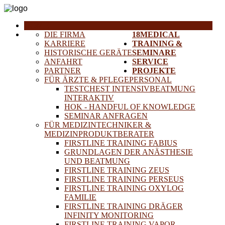
HOME
DIE FIRMA
18MEDICAL
KARRIERE
TRAINING &
HISTORISCHE GERÄTE
SEMINARE
ANFAHRT
SERVICE
PARTNER
PROJEKTE
FÜR ÄRZTE & PFLEGEPERSONAL
TESTCHEST INTENSIVBEATMUNG
INTERAKTIV
HOK - HANDFUL OF KNOWLEDGE
SEMINAR ANFRAGEN
FÜR MEDIZINTECHNIKER &
MEDIZINPRODUKTBERATER
FIRSTLINE TRAINING FABIUS
GRUNDLAGEN DER ANÄSTHESIE
UND BEATMUNG
FIRSTLINE TRAINING ZEUS
FIRSTLINE TRAINING PERSEUS
FIRSTLINE TRAINING OXYLOG
FAMILIE
FIRSTLINE TRAINING DRÄGER
INFINITY MONITORING
FIRSTLINE TRAINING VAPOR