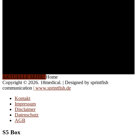
weitere Termine, Themen
und Seminare für Sie ein.
Gerne schulen wir Sie
auch in
Wochenendkursen, in
Halbtagsschulungen, oder
direkt vor Ort.
Die Qualität unserer
Schulungen ist das
Ergebnis jahrelanger
Erfahrung. Wir geben
diese gerne an Sie weiter.
AKTUELLE SEITE:
Home
Copyright © 2026. 18medical. | Designed by sprintfish
communication
| www.sprintfish.de
Kontakt
Impressum
Disclaimer
Datenschutz
AGB
S5 Box