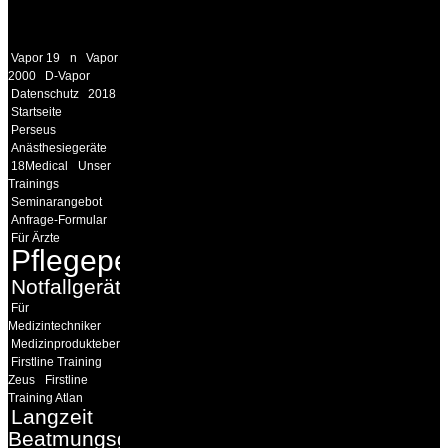
LINKS
Vapor 19
n
Vapor
2000
D-Vapor
Datenschutz
2018
Startseite
Perseus
Anästhesiegeräte
18Medical
Unser
Trainings
Seminarangebot
Anfrage-Formular
Für Ärzte
Pflegepersonal
Notfallgeräte
Für
Medizintechniker
Medizinprodukteberater
Firstline Training
Zeus
Firstline
Training Atlan
Langzeit
Beatmungsgeräte