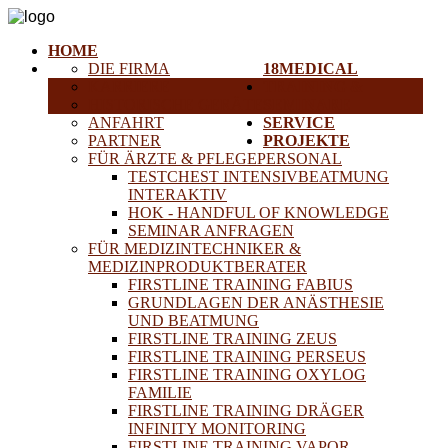
HOME
DIE FIRMA
18MEDICAL
KARRIERE
TRAINING &
HISTORISCHE GERÄTE
SEMINARE
ANFAHRT
SERVICE
PARTNER
PROJEKTE
FÜR ÄRZTE & PFLEGEPERSONAL
TESTCHEST INTENSIVBEATMUNG
INTERAKTIV
HOK - HANDFUL OF KNOWLEDGE
SEMINAR ANFRAGEN
FÜR MEDIZINTECHNIKER &
MEDIZINPRODUKTBERATER
FIRSTLINE TRAINING FABIUS
GRUNDLAGEN DER ANÄSTHESIE
UND BEATMUNG
FIRSTLINE TRAINING ZEUS
FIRSTLINE TRAINING PERSEUS
FIRSTLINE TRAINING OXYLOG
FAMILIE
FIRSTLINE TRAINING DRÄGER
INFINITY MONITORING
FIRSTLINE TRAINING VAPOR