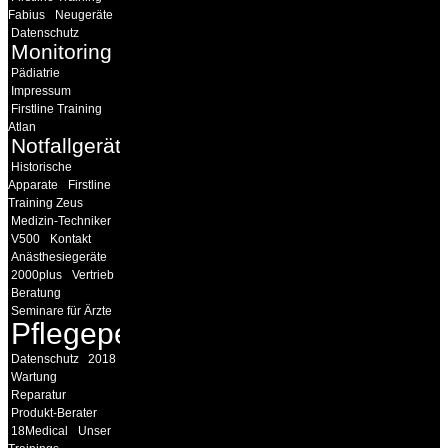
Fabius
Neugeräte
Datenschutz
Monitoring
Pädiatrie
Impressum
Firstline Training
Atlan
Notfallgeräte
Historische
Apparate
Firstline
Training Zeus
Medizin-Techniker
V500
Kontakt
Anästhesiegeräte
2000plus
Vertrieb
Beratung
Seminare für Ärzte
Pflegepersonal
Datenschutz
2018
Wartung
Reparatur
Produkt-Berater
18Medical
Unser