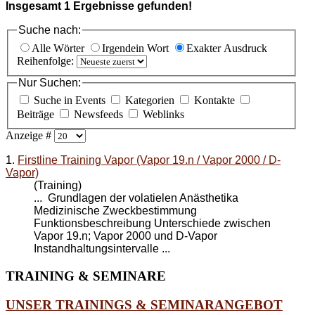
Insgesamt
1
Ergebnisse gefunden!
Suche nach:
Alle Wörter
Irgendein Wort
Exakter Ausdruck
Reihenfolge:
Nur Suchen:
Suche in Events
Kategorien
Kontakte
Beiträge
Newsfeeds
Weblinks
Anzeige #
1.
Firstline Training Vapor (Vapor 19.n / Vapor 2000 / D-
Vapor)
(Training)
... Grundlagen der volatielen Anästhetika
Medizinische Zweckbestimmung
Funktionsbeschreibung Unterschiede zwischen
Vapor 19.n; Vapor 2000 und
D-Vapor
Instandhaltungsintervalle ...
TRAINING
& SEMINARE
UNSER TRAININGS & SEMINARANGEBOT