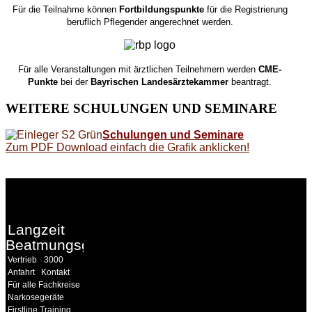
Für die Teilnahme können
Fortbildungspunkte
für die Registrierung
beruflich Pflegender angerechnet werden.
Für alle Veranstaltungen mit ärztlichen Teilnehmern werden
CME-
Punkte
bei der
Bayrischen Landesärztekammer
beantragt.
WEITERE
SCHULUNGEN UND SEMINARE
Schulungen und Seminare
Zum PDF Download einfach die Grafik anklicken!
WEITERE
LINKS
Langzeit
Beatmungsgeräte
Vertrieb
3000
Anfahrt
Kontakt
Für alle Fachkreise
Narkosegeräte
Firstline Training