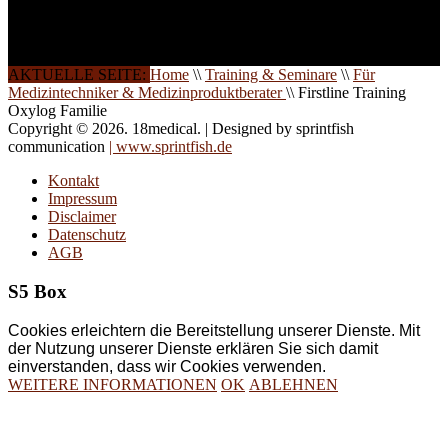
Ergebnis jahrelanger
Erfahrung. Wir geben
diese gerne an Sie weiter.
AKTUELLE SEITE:
Home
\\
Training & Seminare
\\
Für
Medizintechniker & Medizinproduktberater
\\
Firstline Training
Oxylog Familie
Copyright © 2026. 18medical. | Designed by sprintfish
communication
| www.sprintfish.de
Kontakt
Impressum
Disclaimer
Datenschutz
AGB
S5 Box
Cookies erleichtern die Bereitstellung unserer Dienste. Mit
der Nutzung unserer Dienste erklären Sie sich damit
einverstanden, dass wir Cookies verwenden.
WEITERE INFORMATIONEN
OK
ABLEHNEN