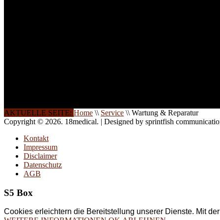
Seminare und Trainings für Anwender von Medizinprodukten u
technisches Personal
.
Um Ihnen eine optimale Arbeitsatmosphäre und ein Maximum
Lernerfolg zu garantieren, ist die Anzahl der Teilnehmer begren
Ihren Wunsch richten wir weitere Termine, Themen und Semin
Sie ein. Gerne schulen wir Sie auch in Wochenendkursen, in
Halbtagsschulungen, oder direkt vor Ort.
Die Qualität unserer Schulungen ist das Ergebnis jahrelanger
Erfahrung. Wir geben diese gerne an Sie weiter.
AKTUELLE SEITE:
Home
\\
Service
\\
Wartung & Reparatur
Copyright © 2026. 18medical. | Designed by sprintfish communicati
Kontakt
Impressum
Disclaimer
Datenschutz
AGB
S5 Box
Cookies erleichtern die Bereitstellung unserer Dienste. Mit d