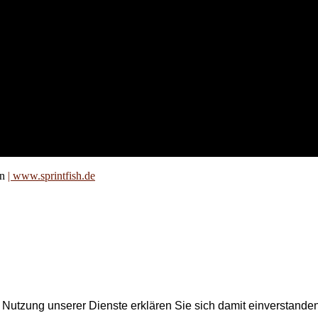
nd für
 an
zt. Auf
are für
on
| www.sprintfish.de
er Nutzung unserer Dienste erklären Sie sich damit einverstand