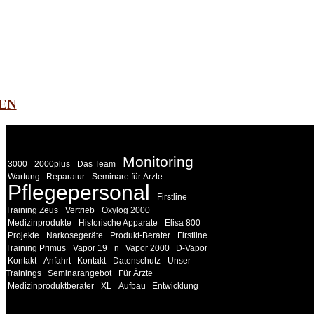
EN
WEITERE
LINKS
Monitoring
3000
2000plus
Das Team
Wartung
Reparatur
Seminare für Ärzte
Pflegepersonal
Firstline
Training Zeus
Vertrieb
Oxylog 2000
Medizinprodukte
Historische Apparate
Elisa 800
Projekte
Narkosegeräte
Produkt-Berater
Firstline
Training Primus
Vapor 19
n
Vapor 2000
D-Vapor
Kontakt
Anfahrt
Kontakt
Datenschutz
Unser
Trainings
Seminarangebot
Für Ärzte
Medizinproduktberater
XL
Aufbau
Entwicklung
INFORMATION