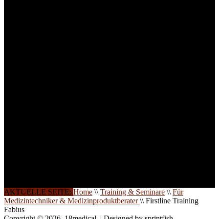
technisches Personal
.
Um Ihnen eine optimale
Arbeitsatmosphäre und
ein Maximum an
Lernerfolg zu garantieren,
ist die Anzahl der
Teilnehmer begrenzt. Auf
Ihren Wunsch richten wir
weitere Termine, Themen
und Seminare für Sie ein.
Gerne schulen wir Sie
auch in
Wochenendkursen, in
Halbtagsschulungen, oder
direkt vor Ort.
Die Qualität unserer
Schulungen ist das
Ergebnis jahrelanger
Erfahrung. Wir geben
diese gerne an Sie weiter.
AKTUELLE SEITE:
Home
\\
Training & Seminare
\\
Für
Medizintechniker & Medizinproduktberater
\\
Firstline Training
Fabius
Copyright © 2026. 18medical. | Designed by sprintfish