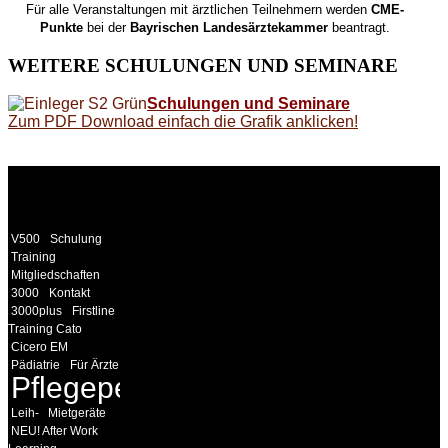
Für alle Veranstaltungen mit ärztlichen Teilnehmern werden
CME-
Punkte
bei der
Bayrischen Landesärztekammer
beantragt.
WEITERE
SCHULUNGEN UND SEMINARE
Schulungen und Seminare
Zum PDF Download einfach die Grafik anklicken!
WEITERE
LINKS
V500
Schulung
Training
Mitgliedschaften
3000
Kontakt
3000plus
Firstline
Training Cato
Cicero EM
Pädiatrie
Für Ärzte
Pflegepersonal
Leih-
Mietgeräte
NEU! After Work