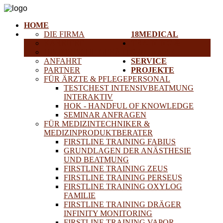
HOME
DIE FIRMA
18MEDICAL
KARRIERE
TRAINING &
HISTORISCHE GERÄTE
SEMINARE
ANFAHRT
SERVICE
PARTNER
PROJEKTE
FÜR ÄRZTE & PFLEGEPERSONAL
TESTCHEST INTENSIVBEATMUNG
INTERAKTIV
HOK - HANDFUL OF KNOWLEDGE
SEMINAR ANFRAGEN
FÜR MEDIZINTECHNIKER &
MEDIZINPRODUKTBERATER
FIRSTLINE TRAINING FABIUS
GRUNDLAGEN DER ANÄSTHESIE
UND BEATMUNG
FIRSTLINE TRAINING ZEUS
FIRSTLINE TRAINING PERSEUS
FIRSTLINE TRAINING OXYLOG
FAMILIE
FIRSTLINE TRAINING DRÄGER
INFINITY MONITORING
FIRSTLINE TRAINING VAPOR