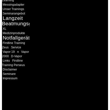
Learning
Messingadapter
Unser Trainings
Seminarangebot
Langzeit
Beatmungsgeräte
XL
Medizinprodukte
Notfallgeräte
Firstline Training
Zeus
Service
Vapor 19
n
Vapor
2000
D-Vapor
Links
Firstline
Training Perseus
Disclaimer
Seminare
Impressum
INFORMATION
Seminare und Trainings
für Anwender von
Medizinprodukten und für