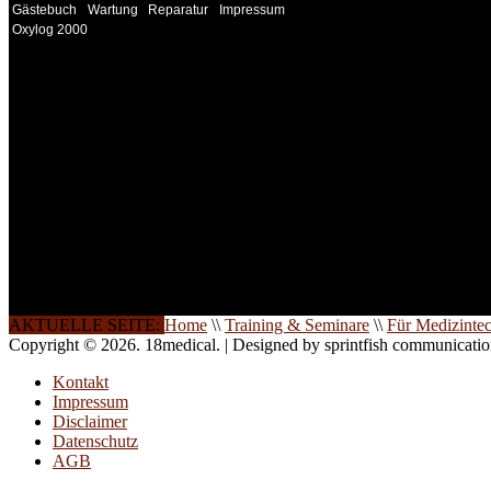
Gästebuch
Wartung
Reparatur
Impressum
Oxylog 2000
INFORMATION
Seminare und Trainings für Anwender von Medizinprodukten u
technisches Personal
.
Um Ihnen eine optimale Arbeitsatmosphäre und ein Maximum
Lernerfolg zu garantieren, ist die Anzahl der Teilnehmer begren
Ihren Wunsch richten wir weitere Termine, Themen und Semin
Sie ein. Gerne schulen wir Sie auch in Wochenendkursen, in
Halbtagsschulungen, oder direkt vor Ort.
Die Qualität unserer Schulungen ist das Ergebnis jahrelanger
Erfahrung. Wir geben diese gerne an Sie weiter.
AKTUELLE SEITE:
Home
\\
Training & Seminare
\\
Für Medizinte
Copyright © 2026. 18medical. | Designed by sprintfish communicati
Kontakt
Impressum
Disclaimer
Datenschutz
AGB