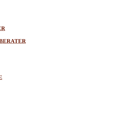
ER
BERATER
E