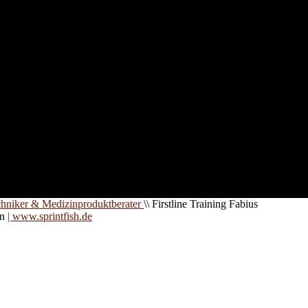
nd für
 an
zt. Auf
are für
chniker & Medizinproduktberater
\\
Firstline Training Fabius
on
| www.sprintfish.de