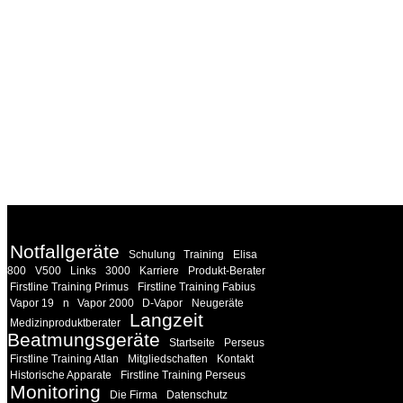
WEITERE
LINKS
Notfallgeräte
Schulung
Training
Elisa
800
V500
Links
3000
Karriere
Produkt-Berater
Firstline Training Primus
Firstline Training Fabius
Vapor 19
n
Vapor 2000
D-Vapor
Neugeräte
Langzeit
Medizinproduktberater
Beatmungsgeräte
Startseite
Perseus
Firstline Training Atlan
Mitgliedschaften
Kontakt
Historische Apparate
Firstline Training Perseus
Monitoring
Die Firma
Datenschutz