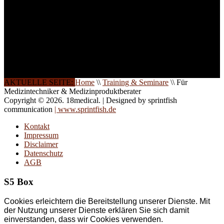
Halbtagsschulungen, oder
direkt vor Ort.
Die Qualität unserer
Schulungen ist das
Ergebnis jahrelanger
Erfahrung. Wir geben
diese gerne an Sie weiter.
AKTUELLE SEITE:
Home
\\
Training & Seminare
\\
Für
Medizintechniker & Medizinproduktberater
Copyright © 2026. 18medical. | Designed by sprintfish
communication
| www.sprintfish.de
Kontakt
Impressum
Disclaimer
Datenschutz
AGB
S5 Box
Cookies erleichtern die Bereitstellung unserer Dienste. Mit
der Nutzung unserer Dienste erklären Sie sich damit
einverstanden, dass wir Cookies verwenden.