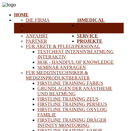
HOME
DIE FIRMA
18MEDICAL
KARRIERE
TRAINING &
HISTORISCHE GERÄTE
SEMINARE
ANFAHRT
SERVICE
PARTNER
PROJEKTE
FÜR ÄRZTE & PFLEGEPERSONAL
TESTCHEST INTENSIVBEATMUNG
INTERAKTIV
HOK - HANDFUL OF KNOWLEDGE
SEMINAR ANFRAGEN
FÜR MEDIZINTECHNIKER &
MEDIZINPRODUKTBERATER
FIRSTLINE TRAINING FABIUS
GRUNDLAGEN DER ANÄSTHESIE
UND BEATMUNG
FIRSTLINE TRAINING ZEUS
FIRSTLINE TRAINING PERSEUS
FIRSTLINE TRAINING OXYLOG
FAMILIE
FIRSTLINE TRAINING DRÄGER
INFINITY MONITORING
FIRSTLINE TRAINING VAPOR