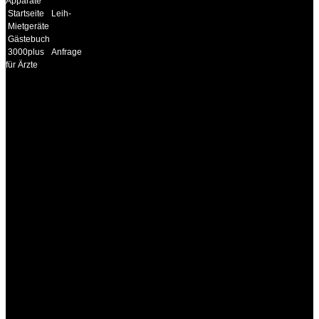
Apparate
Startseite
Leih-
Mietgeräte
Gästebuch
3000plus
Anfrage
für Ärzte
INFORMATION
Seminare und Trainings
für Anwender von
Medizinprodukten und für
technisches Personal
.
Um Ihnen eine optimale
Arbeitsatmosphäre und
ein Maximum an
Lernerfolg zu garantieren,
ist die Anzahl der
Teilnehmer begrenzt. Auf
Ihren Wunsch richten wir
weitere Termine, Themen
und Seminare für Sie ein.
Gerne schulen wir Sie
auch in
Wochenendkursen, in