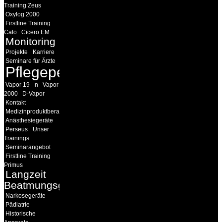
Training Zeus
Oxylog 2000
Firstline Training
Cato
Cicero EM
Monitoring
Projekte
Karriere
Seminare für Ärzte
Pflegepersonal
Vapor 19
n
Vapor
2000
D-Vapor
Kontakt
Medizinproduktberater
Anästhesiegeräte
Perseus
Unser
Trainings
Seminarangebot
Firstline Training
Primus
Langzeit
Beatmungsgeräte
Narkosegeräte
Pädiatrie
Historische