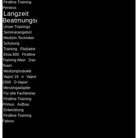
Firstline Training
Perseus
Langzeit
Beatmungsgeräte
Unser Trainings
Seminarangebot
Medizin-Techniker
Schulung
Training
Pädiatrie
Elisa 800
Firstline
Training Atlan
Das
Team
Medizinprodukte
Vapor 19
n
Vapor
2000
D-Vapor
Messingadapter
Für alle Fachkreise
Firstline Training
Primus
Aufbau
Entwicklung
Firstline Training
Fabius
INFORMATION