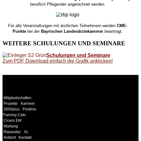
beruflich Pflegender angerechnet werden.
Für alle Veranstaltungen mit ärztlichen Teilnehmern werden
CME-
Punkte
bei der
Bayrischen Landesärztekammer
beantragt.
WEITERE
SCHULUNGEN UND SEMINARE
Schulungen und Seminare
Zum PDF Download einfach die Grafik anklicken!
WEITERE
LINKS
Mitgliedschaften
Projekte
Karriere
3000plus
Firstline
Training Cato
Cicero EM
Wartung
Reparatur
XL
Anfahrt
Kontakt