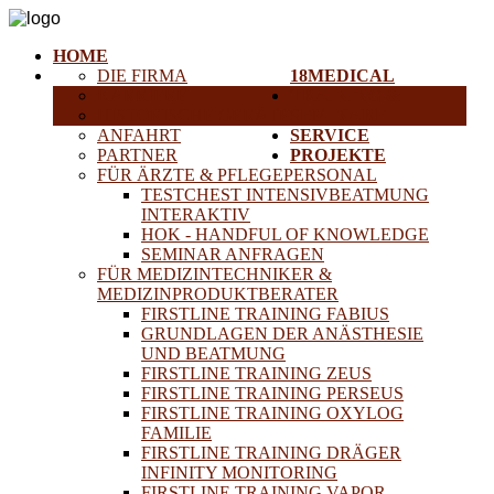
HOME
DIE FIRMA
18MEDICAL
KARRIERE
TRAINING &
HISTORISCHE GERÄTE
SEMINARE
ANFAHRT
SERVICE
PARTNER
PROJEKTE
FÜR ÄRZTE & PFLEGEPERSONAL
TESTCHEST INTENSIVBEATMUNG
INTERAKTIV
HOK - HANDFUL OF KNOWLEDGE
SEMINAR ANFRAGEN
FÜR MEDIZINTECHNIKER &
MEDIZINPRODUKTBERATER
FIRSTLINE TRAINING FABIUS
GRUNDLAGEN DER ANÄSTHESIE
UND BEATMUNG
FIRSTLINE TRAINING ZEUS
FIRSTLINE TRAINING PERSEUS
FIRSTLINE TRAINING OXYLOG
FAMILIE
FIRSTLINE TRAINING DRÄGER
INFINITY MONITORING
FIRSTLINE TRAINING VAPOR