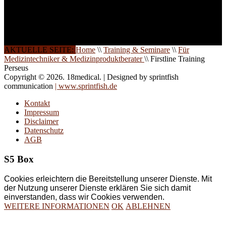
Schulungen ist das
Ergebnis jahrelanger
Erfahrung. Wir geben
diese gerne an Sie weiter.
AKTUELLE SEITE:
Home
\\
Training & Seminare
\\
Für
Medizintechniker & Medizinproduktberater
\\
Firstline Training
Perseus
Copyright © 2026. 18medical. | Designed by sprintfish
communication
| www.sprintfish.de
Kontakt
Impressum
Disclaimer
Datenschutz
AGB
S5 Box
Cookies erleichtern die Bereitstellung unserer Dienste. Mit
der Nutzung unserer Dienste erklären Sie sich damit
einverstanden, dass wir Cookies verwenden.
WEITERE INFORMATIONEN
OK
ABLEHNEN