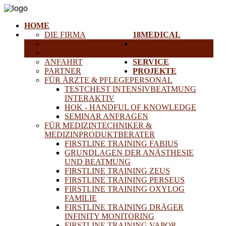
HOME
DIE FIRMA
18MEDICAL
KARRIERE
TRAINING &
HISTORISCHE GERÄTE
SEMINARE
ANFAHRT
SERVICE
PARTNER
PROJEKTE
FÜR ÄRZTE & PFLEGEPERSONAL
TESTCHEST INTENSIVBEATMUNG
INTERAKTIV
HOK - HANDFUL OF KNOWLEDGE
SEMINAR ANFRAGEN
FÜR MEDIZINTECHNIKER &
MEDIZINPRODUKTBERATER
FIRSTLINE TRAINING FABIUS
GRUNDLAGEN DER ANÄSTHESIE
UND BEATMUNG
FIRSTLINE TRAINING ZEUS
FIRSTLINE TRAINING PERSEUS
FIRSTLINE TRAINING OXYLOG
FAMILIE
FIRSTLINE TRAINING DRÄGER
INFINITY MONITORING
FIRSTLINE TRAINING VAPOR