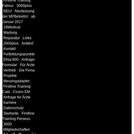
Firstline Training
Fabius
3000plus
NEU!
Neufassung
der MPBetreibV
ab
Januar 2017
18Medical
Wartung
Reparatur
Links
2000plus
Anfahrt
Kontakt
Fortbildungspunkte
Elisa 800
Anfrage-
Formular
Für Ärzte
Vertrieb
Die Firma
Projekte
Messingadapter
Firstline Training
Cato
Cicero EM
Anfrage für Ärzte
Karriere
Datenschutz
Startseite
Firstline
Training Perseus
3000
Mitgliedschaften