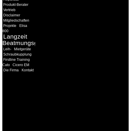
Produkt-Berater
Vertrieb
Disclaimer
Mitgliedschaften
Projekte
Elisa
800
Langzeit
Beatmungsgeräte
Leih-
Mietgeräte
Schraubkupplung
Firstline Training
Cato
Cicero EM
Die Firma
Kontakt
INFORMATION
Seminare und Trainings
für Anwender von
Medizinprodukten und für
technisches Personal
.
Um Ihnen eine optimale
Arbeitsatmosphäre und
ein Maximum an
Lernerfolg zu garantieren,