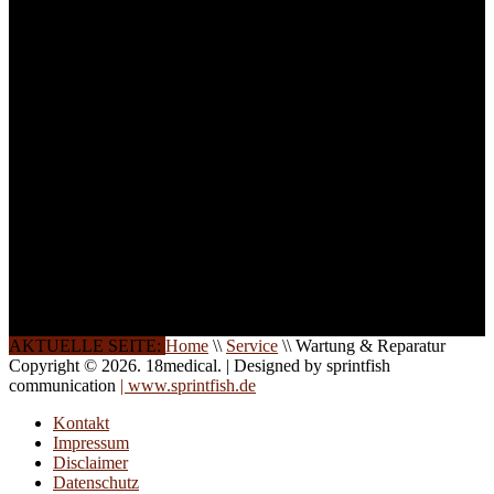
ist die Anzahl der
Teilnehmer begrenzt. Auf
Ihren Wunsch richten wir
weitere Termine, Themen
und Seminare für Sie ein.
Gerne schulen wir Sie
auch in
Wochenendkursen, in
Halbtagsschulungen, oder
direkt vor Ort.
Die Qualität unserer
Schulungen ist das
Ergebnis jahrelanger
Erfahrung. Wir geben
diese gerne an Sie weiter.
AKTUELLE SEITE:
Home
\\
Service
\\
Wartung & Reparatur
Copyright © 2026. 18medical. | Designed by sprintfish
communication
| www.sprintfish.de
Kontakt
Impressum
Disclaimer
Datenschutz