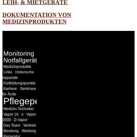
LEIH- & MIETGERÄTE
DOKUMENTATION VON
MEDIZINPRODUKTEN
WEITERE
LINKS
Monitoring
Notfallgeräte
Medizinprodukte
Links
Historische
Apparate
Fortbildungspunkte
Karriere
Seminare
für Ärzte
Pflegepersonal
Medizin-Techniker
Vapor 19
n
Vapor
2000
D-Vapor
Das Team
Vertrieb
Beratung
Wartung
Reparatur