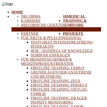
HOME
DIE FIRMA
18MEDICAL
KARRIERE
TRAINING &
HISTORISCHE GERÄTE
SEMINARE
ANFAHRT
SERVICE
PARTNER
PROJEKTE
FÜR ÄRZTE & PFLEGEPERSONAL
TESTCHEST INTENSIVBEATMUNG
INTERAKTIV
HOK - HANDFUL OF KNOWLEDGE
SEMINAR ANFRAGEN
FÜR MEDIZINTECHNIKER &
MEDIZINPRODUKTBERATER
FIRSTLINE TRAINING FABIUS
GRUNDLAGEN DER ANÄSTHESIE
UND BEATMUNG
FIRSTLINE TRAINING ZEUS
FIRSTLINE TRAINING PERSEUS
FIRSTLINE TRAINING OXYLOG
FAMILIE
FIRSTLINE TRAINING DRÄGER
INFINITY MONITORING
FIRSTLINE TRAINING VAPOR