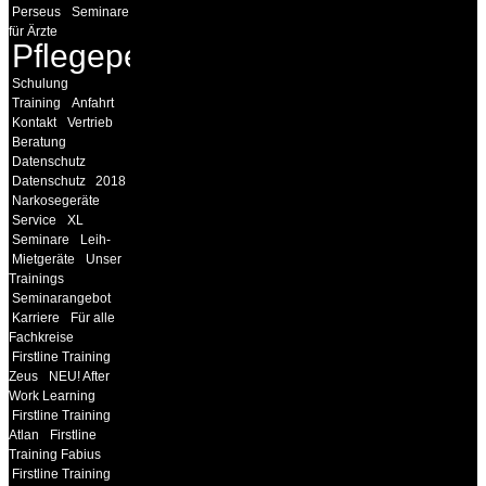
Perseus
Seminare
für Ärzte
Pflegepersonal
Schulung
Training
Anfahrt
Kontakt
Vertrieb
Beratung
Datenschutz
Datenschutz
2018
Narkosegeräte
Service
XL
Seminare
Leih-
Mietgeräte
Unser
Trainings
Seminarangebot
Karriere
Für alle
Fachkreise
Firstline Training
Zeus
NEU! After
Work Learning
Firstline Training
Atlan
Firstline
Training Fabius
Firstline Training