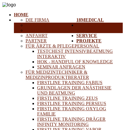
HOME
DIE FIRMA
18MEDICAL
KARRIERE
TRAINING &
HISTORISCHE GERÄTE
SEMINARE
ANFAHRT
SERVICE
PARTNER
PROJEKTE
FÜR ÄRZTE & PFLEGEPERSONAL
TESTCHEST INTENSIVBEATMUNG
INTERAKTIV
HOK - HANDFUL OF KNOWLEDGE
SEMINAR ANFRAGEN
FÜR MEDIZINTECHNIKER &
MEDIZINPRODUKTBERATER
FIRSTLINE TRAINING FABIUS
GRUNDLAGEN DER ANÄSTHESIE
UND BEATMUNG
FIRSTLINE TRAINING ZEUS
FIRSTLINE TRAINING PERSEUS
FIRSTLINE TRAINING OXYLOG
FAMILIE
FIRSTLINE TRAINING DRÄGER
INFINITY MONITORING
FIRSTLINE TRAINING VAPOR