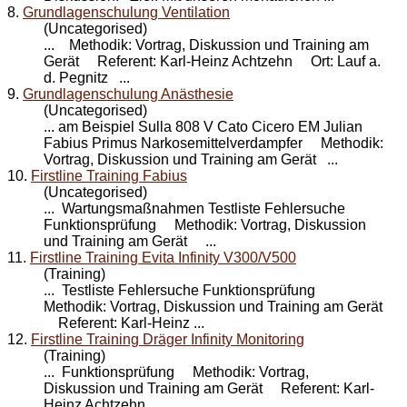
8.
Grundlagenschulung Ventilation
(Uncategorised)
... Methodik: Vortrag, Diskussion und
Training
am
Gerät Referent: Karl-Heinz Achtzehn Ort: Lauf a.
d. Pegnitz ...
9.
Grundlagenschulung Anästhesie
(Uncategorised)
... am Beispiel Sulla 808 V Cato Cicero EM Julian
Fabius Primus Narkosemittelverdampfer Methodik:
Vortrag, Diskussion und
Training
am Gerät ...
10.
Firstline Training Fabius
(Uncategorised)
... Wartungsmaßnahmen Testliste Fehlersuche
Funktionsprüfung Methodik: Vortrag, Diskussion
und
Training
am Gerät ...
11.
Firstline Training Evita Infinity V300/V500
(Training)
... Testliste Fehlersuche Funktionsprüfung
Methodik: Vortrag, Diskussion und
Training
am Gerät
Referent: Karl-Heinz ...
12.
Firstline Training Dräger Infinity Monitoring
(Training)
... Funktionsprüfung Methodik: Vortrag,
Diskussion und
Training
am Gerät Referent: Karl-
Heinz Achtzehn ...