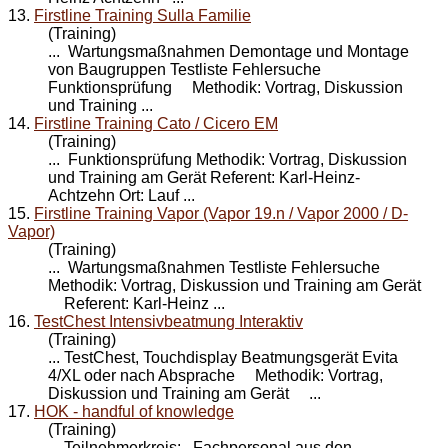
13.
Firstline Training Sulla Familie
(Training)
... Wartungsmaßnahmen Demontage und Montage
von Baugruppen Testliste Fehlersuche
Funktionsprüfung Methodik: Vortrag, Diskussion
und
Training
...
14.
Firstline Training Cato / Cicero EM
(Training)
... Funktionsprüfung Methodik: Vortrag, Diskussion
und
Training
am Gerät Referent: Karl-Heinz-
Achtzehn Ort: Lauf ...
15.
Firstline Training Vapor (Vapor 19.n / Vapor 2000 / D-
Vapor)
(Training)
... Wartungsmaßnahmen Testliste Fehlersuche
Methodik: Vortrag, Diskussion und
Training
am Gerät
Referent: Karl-Heinz ...
16.
TestChest Intensivbeatmung Interaktiv
(Training)
... TestChest, Touchdisplay Beatmungsgerät Evita
4/XL oder nach Absprache Methodik: Vortrag,
Diskussion und
Training
am Gerät ...
17.
HOK - handful of knowledge
(Training)
Teilnehmerkreis: Fachpersonal aus den