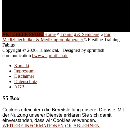
Die Qualität unserer
Schulungen ist das
Ergebnis jahrelanger
Erfahrung. Wir geben
diese gerne an Sie weiter.
AKTUELLE SEITE:
Home
\\
Training & Seminare
\\
Für
Medizintechniker & Medizinproduktberater
\\
Firstline Training
Fabius
Copyright © 2026. 18medical. | Designed by sprintfish
communication
| www.sprintfish.de
Kontakt
Impressum
Disclaimer
Datenschutz
AGB
S5 Box
Cookies erleichtern die Bereitstellung unserer Dienste. Mit
der Nutzung unserer Dienste erklären Sie sich damit
einverstanden, dass wir Cookies verwenden.
WEITERE INFORMATIONEN
OK
ABLEHNEN