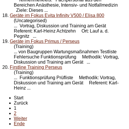
Bereichen Anästhesie, Intensiv- und Notfallmedizin
Ziele: Dieses ...
18.
Geräte im Fokus Evita Infinity V500 / Elisa 800
(Uncategorised)
... Vortrag, Diskussion und
Training
am Gerät
Referent: Karl-Heinz Achtzehn Ort: Lauf a. d.
Pegnitz ...
19.
Geräte im Fokus Primus / Perseus
(Training)
... von Baugruppen Wartungsmaßnahmen Testliste
Fehlersuche Funktionsprüfung Methodik: Vortrag,
Diskussion und
Training
am Gerät ...
20.
Firstline Training Perseus
(Training)
... Funktionsprüfung Prüfliste Methodik: Vortrag,
Diskussion und
Training
am Gerät Referent: Karl-
Heinz ...
Start
Zurück
1
2
Weiter
Ende