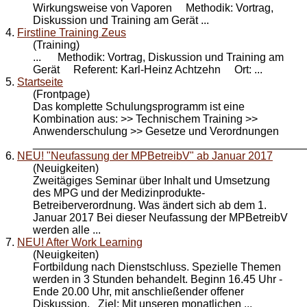
Wirkungsweise von Vaporen Methodik: Vortrag,
Diskussion und
Training
am Gerät ...
4.
Firstline Training Zeus
(Training)
... Methodik: Vortrag, Diskussion und
Training
am
Gerät Referent: Karl-Heinz Achtzehn Ort: ...
5.
Startseite
(Frontpage)
Das komplette Schulungsprogramm ist eine
Kombination aus: >> Technischem
Training
>>
Anwenderschulung >> Gesetze und Verordnungen
_____________________________________________
6.
NEU! "Neufassung der MPBetreibV" ab Januar 2017
(Neuigkeiten)
Zweitägiges Seminar über Inhalt und Umsetzung
des MPG und der Medizinprodukte-
Betreiberverordnung. Was ändert sich ab dem 1.
Januar 2017 Bei dieser Neufassung der MPBetreibV
werden alle ...
7.
NEU! After Work Learning
(Neuigkeiten)
Fortbildung nach Dienstschluss. Spezielle Themen
werden in 3 Stunden behandelt. Beginn 16.45 Uhr -
Ende 20.00 Uhr, mit anschließender offener
Diskussion. Ziel: Mit unseren monatlichen ...